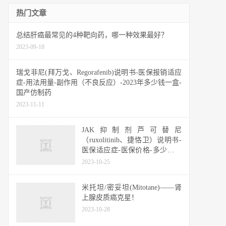
热门文章
总结肝癌最常见的4种靶向药，哪一种效果最好？
2023-09-18
瑞戈非尼(拜万戈、Regorafenib)说明书-医保报销适应
症-用法用量-副作用（不良反应）-2023年多少钱一盒-
国产仿制药
2023-11-11
JAK抑制剂芦可替尼
（ruxolitinib、捷恪卫）说明书-
医保适应症-医保价格-多少钱一
盒？
2023-10-25
米托坦/密妥坦(Mitotane)——肾
上腺皮质癌克星！
2023-10-28