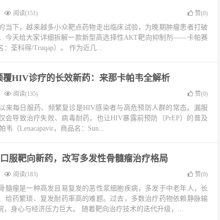
阅读(151)
赞(
0
)
的当下，越来越多小众靶点药物走出临床试验，为晚期肿瘤患者打破
。今天给大家详细拆解一款新型高选择性AKT靶向抑制剂——卡帕赛
品名：荃科得/Truqap）。 作为近几...
颠覆HIV诊疗的长效新药：来那卡帕韦全解析
阅读(135)
赞(
0
)
以来每日服药、频繁复诊是HIV感染者与高危预防人群的常态。漏服
会导致治疗失败、病毒耐药，也让HIV暴露前预防（PrEP）的普及
Lenacapavir，商品名：Sun...
口服靶向新药，改写多发性骨髓瘤治疗格局
阅读(183)
赞(
0
)
骨髓瘤是一种高发且易复发的恶性浆细胞疾病，多发于中老年人，长
、给药繁琐、复发耐药率高的难题。过去，多数治疗药物依赖静脉输
，身心与经济压力巨大。 随着靶向治疗技术的迭代升级，...