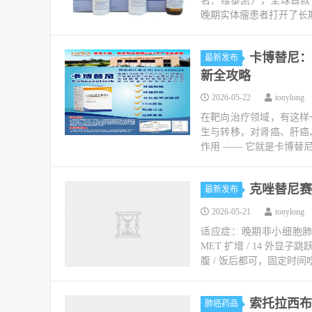
名：维泰凯），全球首款 
晚期实体瘤患者打开了长期
卡博替尼：被
最新发布
新全攻略
2026-05-22
tonylong
在靶向治疗领域，有这样
生与转移，对肾癌、肝癌
作用 —— 它就是卡博替尼（C
克唑替尼赛
最新发布
2026-05-21
tonylong
适应症：晚期非小细胞肺癌
MET 扩增 / 14 外显子
腹 / 饭后都可，固定时间吃 
索托拉西布（S
肺癌药品