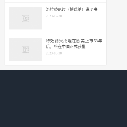
洛拉替尼片（博瑞纳）说明书
2023-12-20
特效药米托坦在欧美上市53年
后，终在中国正式获批
2023-10-30