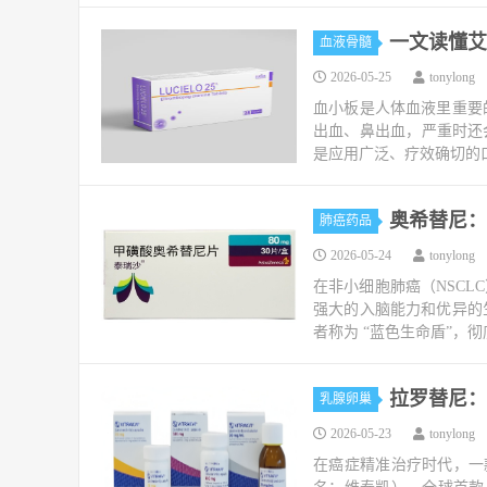
一文读懂艾
血液骨髓
2026-05-25
tonylong
血小板是人体血液里重要
出血、鼻出血，严重时还
是应用广泛、疗效确切的口
奥希替尼：
肺癌药品
2026-05-24
tonylong
在非小细胞肺癌（NSC
强大的入脑能力和优异的生
者称为 “蓝色生命盾”，彻
拉罗替尼：
乳腺卵巢
2026-05-23
tonylong
在癌症精准治疗时代，一款药