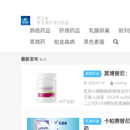
药之友
专注海外进口药品
肺癌药品
肝病药品
乳腺卵巢
前列
胃病药
帕金森病
黑色素瘤
最新发布
第2页
莫博替尼：
肺癌药品
2026-05-28
tonylong
在非小细胞肺癌精准治疗领
子插入突变（EGFR ex
二三代EGFR靶向药普遍耐
卡帕赛替尼
乳腺卵巢
药