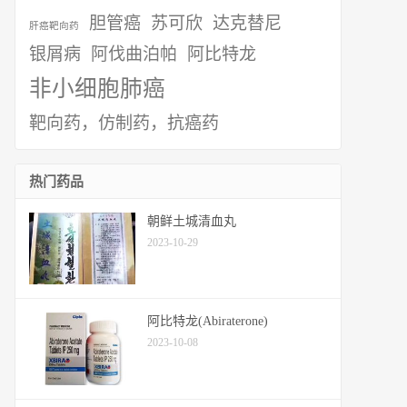
胆管癌
苏可欣
达克替尼
肝癌靶向药
银屑病
阿伐曲泊帕
阿比特龙
非小细胞肺癌
靶向药，仿制药，抗癌药
热门药品
朝鲜土城清血丸
2023-10-29
阿比特龙(Abiraterone)
2023-10-08