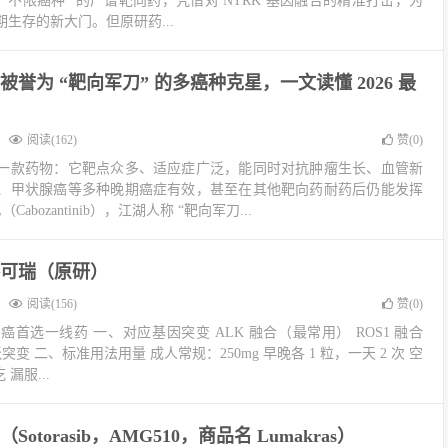
“不限癌种” 的广谱靶向药，凭借对 NTRK 基因融合的精准打击，为
生存的新大门。但原研药...
誉为 “靶向军刀” 的多癌种克星，一文读懂 2026 最
阅读(162)
赞(
0
)
一款药物：它靶点众多、适应症广泛，能同时对抗肿瘤生长、血管新
、甲状腺癌等多种晚期癌症有效，甚至在其他靶向药耐药后仍能发挥
abozantinib），江湖人称 “靶向军刀...
可瑞（原研）
阅读(156)
赞(
0
)
首选一线药 一、对应基因突变 ALK 融合（最常用） ROS1 融合
跳跃突变 二、标准用法用量 成人常规：250mg 早晚各 1 粒，一天 2 次 空
漏服...
otorasib，AMG510，商品名 Lumakras）