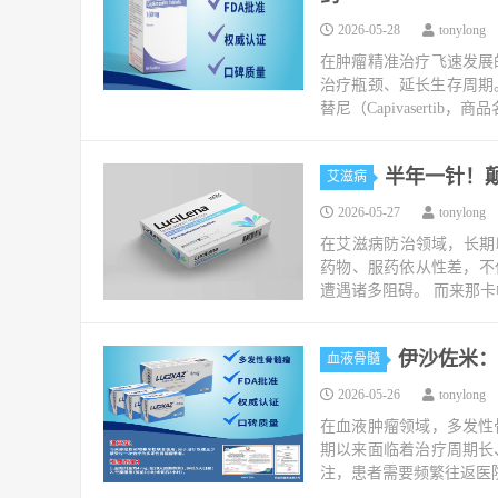
2026-05-28
tonylong
在肿瘤精准治疗飞速发展
治疗瓶颈、延长生存周期
替尼（Capivasertib，商
半年一针！
艾滋病
2026-05-27
tonylong
在艾滋病防治领域，长期
药物、服药依从性差，不仅
遭遇诸多阻碍。 而来那卡帕韦（
伊沙佐米：
血液骨髓
2026-05-26
tonylong
在血液肿瘤领域，多发性
期以来面临着治疗周期长
注，患者需要频繁往返医院