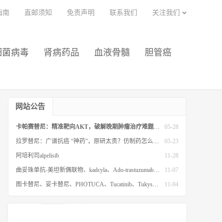
指南
直邮须知
免责声明
联系我们
关注我们
细菌病毒
肾病药品
血液骨髓
胆管癌
网站公告
卡帕赛替尼：精准靶向AKT，破解晚期肿瘤治疗难题的新型靶向药
05-28
拉罗替尼：广谱抗癌 “神药”，原研太贵？仿制药怎么选？
05-23
阿培利司alpelisib
11-28
曲妥珠单抗-美坦新偶联物、kadcyla、Ado-trastuzumab emtansine、赫赛莱、赫塞、中文说明书
11-07
图卡替尼、妥卡替尼、PHOTUCA、Tucatinib、Tukysa中文说明书
11-04