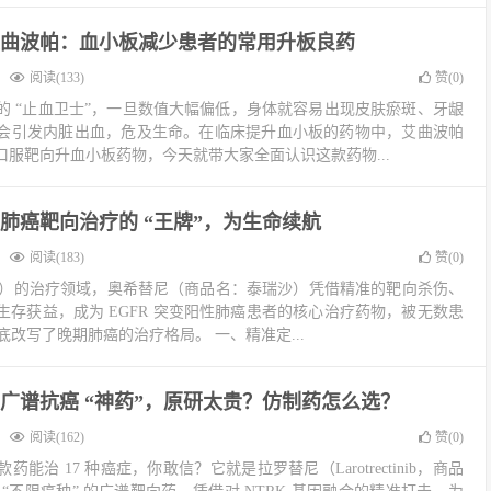
曲波帕：血小板减少患者的常用升板良药
阅读(133)
赞(
0
)
的 “止血卫士”，一旦数值大幅偏低，身体就容易出现皮肤瘀斑、牙龈
会引发内脏出血，危及生命。在临床提升血小板的药物中，艾曲波帕
服靶向升血小板药物，今天就带大家全面认识这款药物...
肺癌靶向治疗的 “王牌”，为生命续航
阅读(183)
赞(
0
)
LC）的治疗领域，奥希替尼（商品名：泰瑞沙）凭借精准的靶向杀伤、
存获益，成为 EGFR 突变阳性肺癌患者的核心治疗药物，被无数患
底改写了晚期肺癌的治疗格局。 一、精准定...
广谱抗癌 “神药”，原研太贵？仿制药怎么选？
阅读(162)
赞(
0
)
能治 17 种癌症，你敢信？它就是拉罗替尼（Larotrectinib，商品