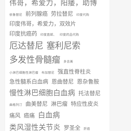
伟哥，希爱力，阳痿，助博
前列腺癌
劳拉替尼
依鲁替尼
印度代购
印度伟哥，希爱力，双效片
印度抗癌药
印度直邮、
印度药品代购
厄达替尼
塞利尼索
多发性骨髓瘤
多吉美
强直性脊柱炎
小淋巴细胞性淋巴瘤
布加替尼
急性髓系白血病
恩曲替尼
恩杂鲁胺
慢性淋巴细胞白血病
托法替尼
曲美替尼
淋巴瘤
特应性皮炎
曲格列汀
白血病
痛风
癌痛
类风湿性关节炎
罗圣全
肝癌