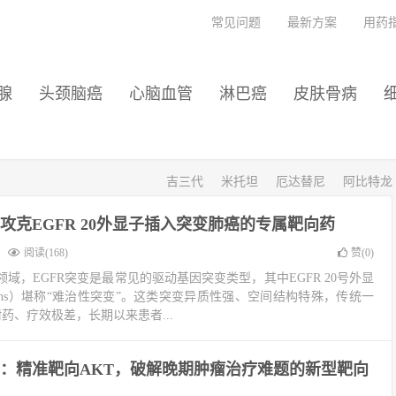
常见问题
最新方案
用药
腺
头颈脑癌
心脑血管
淋巴癌
皮肤骨病
吉三代
米托坦
厄达替尼
阿比特龙
攻克EGFR 20外显子插入突变肺癌的专属靶向药
阅读(168)
赞(
0
)
域，EGFR突变是最常见的驱动基因突变类型，其中EGFR 20号外显
20ins）堪称“难治性突变”。这类突变异质性强、空间结构特殊，传统一
药、疗效极差，长期以来患者...
：精准靶向AKT，破解晚期肿瘤治疗难题的新型靶向