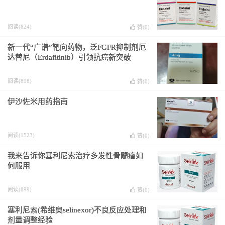
阅读(824)
赞(
0
)
新一代“广谱”靶向药物，泛FGFR抑制剂厄
达替尼（Erdafitinib）引领抗癌新突破
阅读(898)
赞(
0
)
伊沙佐米用药指南
阅读(1523)
赞(
0
)
我来告诉你塞利尼索治疗多发性骨髓瘤如
何服用
阅读(899)
赞(
0
)
塞利尼索(希维奥selinexor)不良反应处理和
剂量调整经验