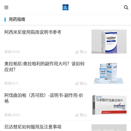
用药指南
阿西米尼使用指南说明书参考
阅读(1033)
赞(
0
)
奥拉帕尼/奥拉帕利的副作用大吗？该如何
应对？
阅读(817)
赞(
0
)
阿伐曲泊帕（苏可欣）-说明书-副作用-价
格
阅读(1033)
赞(
0
)
厄达替尼如何服用及注意事项