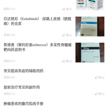
阅读(761)
赞(
0
)
厄达替尼（Erdafitinib）·尿路上皮癌（膀胱
癌）的克星
阅读(784)
赞(
0
)
希维奥（塞利尼索selinexor）多发性骨髓瘤
靶向药说明书
阅读(814)
赞(
0
)
常见提高免疫的辅助用药
阅读(589)
赞(
0
)
放射治疗常见的副作用
阅读(572)
赞(
0
)
肿瘤患者的腹泻指南手册