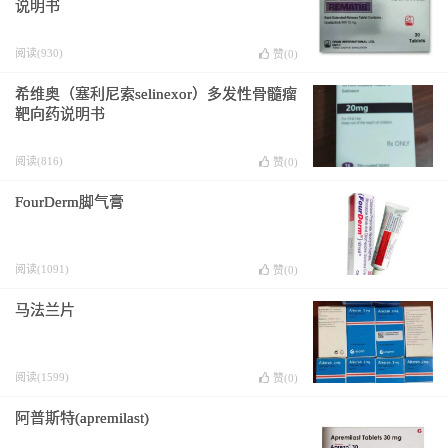
说明书
阅读(930)
赞(
0
)
希维奥（塞利尼索selinexor）多发性骨髓瘤
靶向药说明书
阅读(816)
赞(
0
)
FourDerm脚气膏
阅读(1091)
赞(
0
)
马法兰片
阅读(1599)
赞(
0
)
阿普斯特(apremilast)