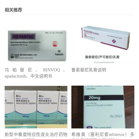
相关推荐
乌帕替尼、RINVOQ、
鲁索替尼乳膏说明
upadacitinib、中文说明书
新型中重度特应性皮炎治疗药物
希维奥（塞利尼索selinexor）多