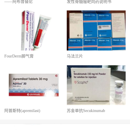
——阿布昔替尼
发性骨髓瘤靶向药说明书
FourDerm脚气膏
马法兰片
阿普斯特(apremilast)
苏金单抗Secukinumab