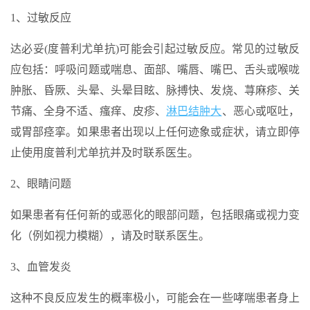
1、过敏反应
达必妥(度普利尤单抗)可能会引起过敏反应。常见的过敏反
应包括：呼吸问题或喘息、面部、嘴唇、嘴巴、舌头或喉咙
肿胀、昏厥、头晕、头晕目眩、脉搏快、发烧、荨麻疹、关
节痛、全身不适、瘙痒、皮疹、
淋巴结肿大
、恶心或呕吐，
或胃部痉挛。如果患者出现以上任何迹象或症状，请立即停
止使用度普利尤单抗并及时联系医生。
2、眼睛问题
如果患者有任何新的或恶化的眼部问题，包括眼痛或视力变
化（例如视力模糊），请及时联系医生。
3、血管发炎
这种不良反应发生的概率极小，可能会在一些哮喘患者身上