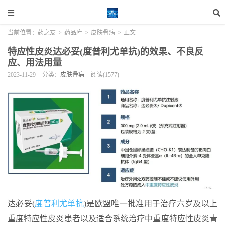
当前位置：
药之友
>
药品库
>
皮肤骨病
>
正文
特应性皮炎达必妥(度普利尤单抗)的效果、不良反
应、用法用量
2023-11-29
分类：
皮肤骨病
阅读(1577)
达必妥(
度普利尤单抗
)是欧盟唯一批准用于治疗六岁及以上
重度特应性皮炎患者以及适合系统治疗中重度特应性皮炎青