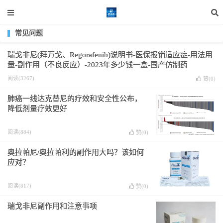
常见问题
瑞戈非尼(拜万戈、Regorafenib)说明书-医保报销适应症-用法用
量-副作用（不良反应）-2023年多少钱一盒-国产仿制药
阅读(3267)
赞(
0
)
肺癌一线达克替尼的疗效和安全性公布，
降低剂量疗效更好
阅读(884)
赞(
0
)
奥拉帕尼/奥拉帕利的副作用大吗？该如何
应对？
阅读(817)
赞(
0
)
瑞戈非尼副作用和注意事项