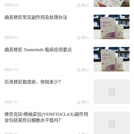
阅读(964)
赞(
0
)
曲美替尼常见副作用及处理办法
阅读(861)
赞(
0
)
曲美替尼 Trametinib 临床应用要点
阅读(790)
赞(
0
)
厄洛替尼致皮疹，你知多少？
阅读(743)
赞(
0
)
维奈克拉/维纳妥拉(VENETOCLAX)副作用
会包括某些白细胞水平低吗？