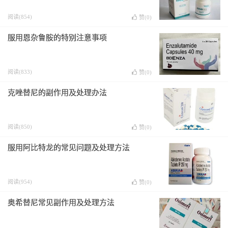
阅读(854)
赞(
0
)
服用恩杂鲁胺的特别注意事项
阅读(833)
赞(
0
)
克唑替尼的副作用及处理办法
阅读(850)
赞(
0
)
服用阿比特龙的常见问题及处理方法
阅读(954)
赞(
0
)
奥希替尼常见副作用及处理方法