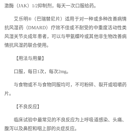
激酶（JAK）1/2抑制剂，每天一次口服给药。
艾乐明®（巴瑞替尼片）适用于对一种或多种改善病情
抗风湿药（DMARD）疗效不佳或不耐受的中重度活动性类
风湿关节炎成年患者，可以与甲氨蝶呤或其他非生物改善病
情抗风湿药联合使用。
【用法与用量】
口服，每日1次，每次2mg。
与食物或不与食物同服均可，不可粉碎、裂开或咀嚼药
片。
【不良反应】
临床试验中最常见的不良反应为上呼吸道感染、头痛、
腹泻以及鼻腔和咽上部的炎症反应。