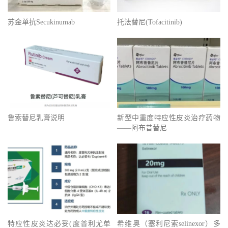
苏金单抗Secukinumab
托法替尼(Tofacitinib)
鲁索替尼乳膏说明
新型中重度特应性皮炎治疗药物
——阿布昔替尼
特应性皮炎达必妥(度普利尤单
希维奥（塞利尼索selinexor）多