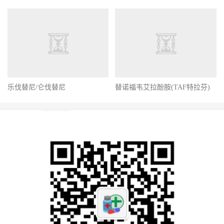
乐伐替尼/仑伐替尼
替诺福韦艾拉酚胺(TAF特拉芬)