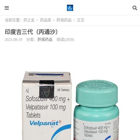
当前位置：
药之友
>
药品库
>
肝病药品
>
正文
印度吉三代（丙通沙）
2023-09-19
分类：
肝病药品
阅读(2059)