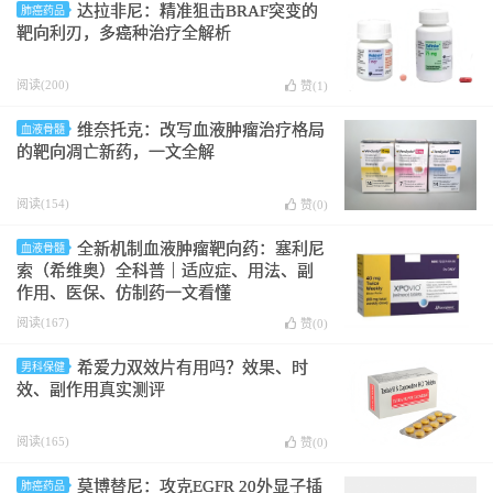
达拉非尼：精准狙击BRAF突变的
肺癌药品
靶向利刃，多癌种治疗全解析
阅读(200)
赞(
1
)
维奈托克：改写血液肿瘤治疗格局
血液骨髓
的靶向凋亡新药，一文全解
阅读(154)
赞(
0
)
全新机制血液肿瘤靶向药：塞利尼
血液骨髓
索（希维奥）全科普｜适应症、用法、副
作用、医保、仿制药一文看懂
阅读(167)
赞(
0
)
希爱力双效片有用吗？效果、时
男科保健
效、副作用真实测评
阅读(165)
赞(
0
)
莫博替尼：攻克EGFR 20外显子插
肺癌药品