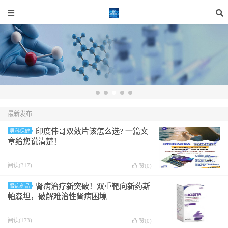
最新发布
印度伟哥双效片该怎么选? 一篇文
男科保健
章给您说清楚！
阅读(317)
赞(
0
)
肾病治疗新突破！双重靶向新药斯
肾病药品
帕森坦，破解难治性肾病困境
阅读(173)
赞(
0
)