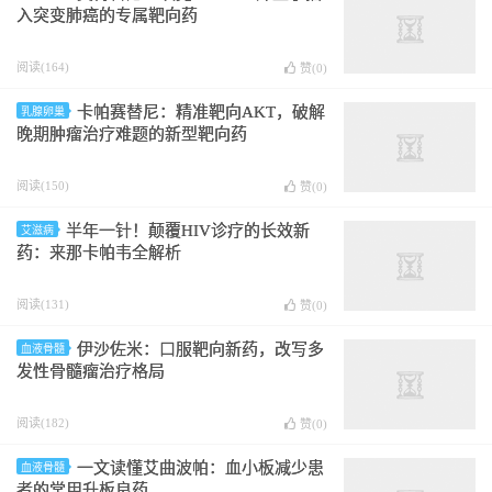
入突变肺癌的专属靶向药
阅读(164)
赞(
0
)
卡帕赛替尼：精准靶向AKT，破解
乳腺卵巢
晚期肿瘤治疗难题的新型靶向药
阅读(150)
赞(
0
)
半年一针！颠覆HIV诊疗的长效新
艾滋病
药：来那卡帕韦全解析
阅读(131)
赞(
0
)
伊沙佐米：口服靶向新药，改写多
血液骨髓
发性骨髓瘤治疗格局
阅读(182)
赞(
0
)
一文读懂艾曲波帕：血小板减少患
血液骨髓
者的常用升板良药