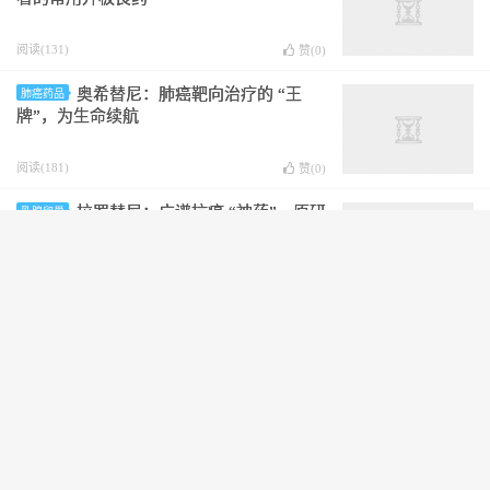
阅读(131)
赞(
0
)
奥希替尼：肺癌靶向治疗的 “王
肺癌药品
牌”，为生命续航
阅读(181)
赞(
0
)
拉罗替尼：广谱抗癌 “神药”，原研
乳腺卵巢
太贵？仿制药怎么选？
阅读(160)
赞(
0
)
卡博替尼：被誉为 “靶向军刀” 的
最新发布
多癌种克星，一文读懂 2026 最新全攻略
阅读(160)
赞(
0
)
克唑替尼赛可瑞（原研）
最新发布