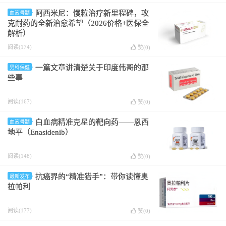
阿西米尼：慢粒治疗新里程碑，攻
血液骨髓
克耐药的全新治愈希望（2026价格+医保全
解析）
阅读(174)
赞(
0
)
一篇文章讲清楚关于印度伟哥的那
男科保健
些事
阅读(167)
赞(
0
)
白血病精准克星的靶向药——恩西
血液骨髓
地平（Enasidenib）
阅读(148)
赞(
0
)
抗癌界的“精准猎手”：带你读懂奥
最新发布
拉帕利
阅读(177)
赞(
0
)