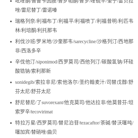
吡喹酮/普鲁卡因胺/普罗帕酮/普罗/喹硫平/奎宁/雷贝拉
唑/雷尼替丁/雷诺嗪
瑞格列奈/利福布丁/利福平/利福喷丁/利福昔明/利匹韦
林/利培酮/利托那韦
利伐沙班/罗米地/沙奎那韦/sarecycline/沙格列汀/西地那
非/西洛多辛
辛伐他汀/siponimod/西罗莫司/西他列汀/碳酸氢钠/环硅
酸锆钠/索利那新
sonidegib/索拉非尼/索他洛尔/圣约翰麦汁/司替戊醇/舒
芬太尼/舒芬太尼
舒尼替尼/了suvorexant/他克莫司/他达拉非/他莫昔芬/坦
索罗辛/tecovirimat
特拉万星/西罗莫司/替尼泊苷/tezacaftor/茶碱/替沃噻吨/
噻加宾/替硝唑/曲贝