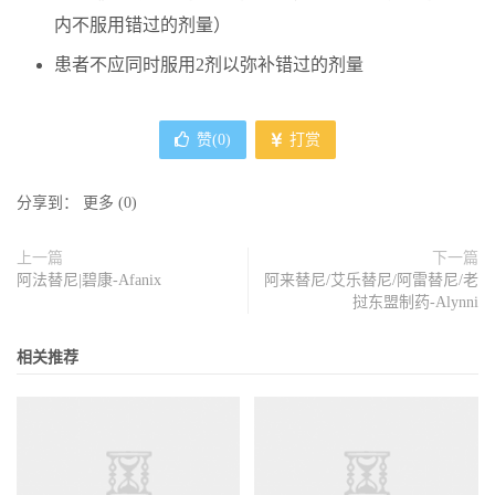
内不服用错过的剂量）
患者不应同时服用2剂以弥补错过的剂量
赞(
0
)
打赏
分享到：
更多
(
0
)
上一篇
下一篇
阿法替尼|碧康-Afanix
阿来替尼/艾乐替尼/阿雷替尼/老
挝东盟制药-Alynni
相关推荐