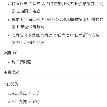
替拉那韦/托法替尼/托特罗定/托伐普坦/托瑞米芬/曲马
多/曲唑酮/三唑仑
米帕明/曲普瑞林/凡德他尼/伐地那非/威罗菲尼/维拉帕
米/长春碱/长春新碱
长春新碱脂质体/长春瑞滨/伏立康唑/伏立诺他/齐拉西
酮/唑吡坦/唑尼沙胺
次要（1）
雌二醇阴道
不良反应
> 10％的
ALT升高（76％）
AST升高（61％）