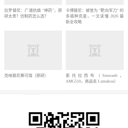
拉罗替尼：广谱抗癌 “神药”，原
卡博替尼：被誉为 “靶向军刀” 的
研太贵？仿制药怎么选？
多癌种克星，一文读懂 2026 最
新全攻略
克唑替尼赛可瑞（原研）
索托拉西布（Sotorasib，
AMG510，商品名 Lumakras）