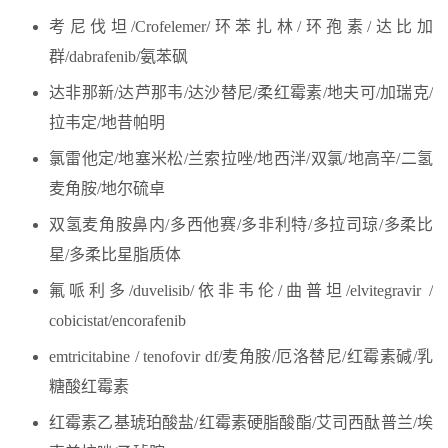
考尼伐坦/Crofelemer/环苯扎林/环孢素/达比加
群/dabrafenib/氨苯砜
达非那新/达芦那韦/达沙替尼/柔红霉素/地夫可/加瑞克/
拉韦定/地昔帕明
氯雷他定/地塞米松/兰索拉唑/地西泮/双氯/地高辛/二氢
麦角胺/地尔硫卓
双氢麦角胺鼻内/多西他赛/多非利特/多拉司琼/多柔比
星/多柔比星脂质体
氟哌利多/duvelisib/依非韦伦/曲普坦/elvitegravir /
cobicistat/encorafenib
emtricitabine / tenofovir df/麦角胺/厄洛替尼/红霉素碱/乳
糖酸红霉素
红霉素乙基琥珀酸盐/红霉素硬脂酸酯/艾司西酞普兰/埃