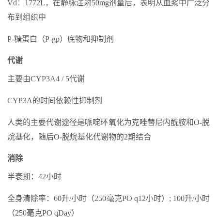
Vd：1772L，在静脉注射50mg剂量后，表明从血浆中广泛分
布到组织中
P-糖蛋白（P-gp）底物和抑制剂
代谢
主要由CYP3A4 / 5代谢
CYP3A的时间依赖性抑制剂
人类的主要代谢途径是哌啶环氧化为克唑替尼内酰胺和O-脱
烷基化，随后O-脱烷基化代谢物的2期结合
消除
半衰期：42小时
全身清除率：60升/小时（250毫克PO q12小时）; 100升/小时
（250毫克PO qDay）