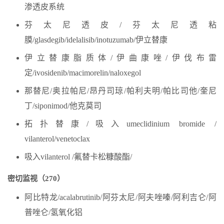
渗透皮系统
芬太尼透皮/芬太尼透粘
膜/glasdegib/idelalisib/inotuzumab/伊立替康
伊立替康脂质体/伊曲康唑/伊伐布雷
定/ivosidenib/macimorelin/naloxegol
那替尼/奥拉帕尼/昂丹司琼/帕利夫明/帕比司他/奎尼
丁/siponimod/他克莫司
拓扑替康/吸入umeclidinium bromide /
vilanterol/venetoclax
吸入vilanterol /氟替卡松糠酸酯/
密切监视（270）
阿比特龙/acalabrutinib/阿芬太尼/阿夫唑嗪/阿利吉仑/阿
普唑仑/氢氧化铝