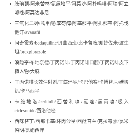
胺碘酮/阿米替林/氨氯地平/阿莫沙/阿朴吗啡/阿瑞/阿立
哌唑/阿莫达非尼
三氧化二砷/蒿甲醚/苯芴醇/阿塞那平/阿扎那韦/阿托伐
他汀/avanafil
阿奇霉素/bedaquiline/贝曲西班/比卡鲁胺/硼替佐米/波生
坦/brexpiprazole
溴隐亭/布地奈德/丁丙诺啡/丁丙诺啡口腔/丁丙诺啡皮下
植入物/大麻
丁丙诺啡长效注射剂/丁螺环酮/卡巴他赛/卡博替尼/碳酸
钙/卡马西平
卡维地洛/ceritinib/西替利嗪/氯喹/氯丙嗪/吸入
ciclesonide/西洛他唑
西咪替丁/西那卡塞/环丙沙星/西酞普兰/克拉霉素/氯米
帕明/氯硝西泮