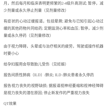
月，然后每月和临床表明更频繁的2-4级升高测试; 暂停，减
少剂量或永久停止剂量（见剂量修改）
有症状的心动过缓报道，包括晕厥; 避免与已知引起心动过
缓的其他药物共同给药; 定期监测心率和血压; 暂停，减少剂
量或永久停药（见剂量修改）
由于视力障碍，头晕或与治疗相关的疲劳，驾驶或操作机器
时要小心
给孕妇服用会导致胎儿受伤（见妊娠）
报告间质性肺病（ILD）/肺炎; ILD /肺炎患者永久停药
报告视力丧失的视野缺损; 据报道视神经萎缩和视神经障碍
是视力丧失的潜在原因; 停止新发作的严重视力丧失
QT效果