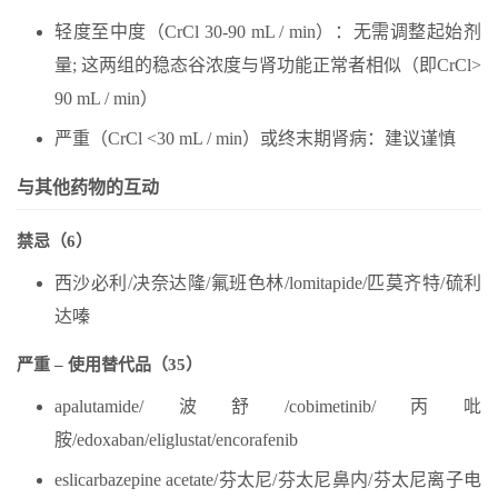
轻度至中度（CrCl 30-90 mL / min）：无需调整起始剂
量; 这两组的稳态谷浓度与肾功能正常者相似（即CrCl>
90 mL / min）
严重（CrCl <30 mL / min）或终末期肾病：建议谨慎
与其他药物的互动
禁忌（6）
西沙必利/决奈达隆/氟班色林/lomitapide/匹莫齐特/硫利
达嗪
严重 – 使用替代品（35）
apalutamide/波舒/cobimetinib/丙吡
胺/edoxaban/eliglustat/encorafenib
eslicarbazepine acetate/芬太尼/芬太尼鼻内/芬太尼离子电