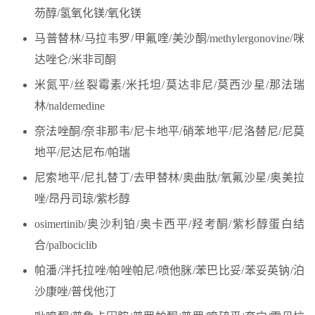
芴醇/氢氧化镁/氧化镁
马普替林/马拉韦罗/甲氟喹/美沙酮/methylergonovine/咪
达唑仑/米非司酮
米氮平/丝裂霉素/米托坦/莫达非尼/莫西沙星/那法瑞
林/naldemedine
奈法唑酮/奈非那韦/尼卡地平/硝苯地平/尼洛替尼/尼莫
地平/尼达尼布/帕瑞
尼索地平/尼扎替丁/去甲替林/奥曲肽/氧氟沙星/奥美拉
唑/昂丹司琼/紫杉醇
osimertinib/奥沙利铂/奥卡西平/羟考酮/紫杉醇蛋白结
合/palbociclib
帕潘/泮托拉唑/帕唑帕尼/喷他脒/苯巴比妥/苯妥英钠/泊
沙康唑/普伐他汀