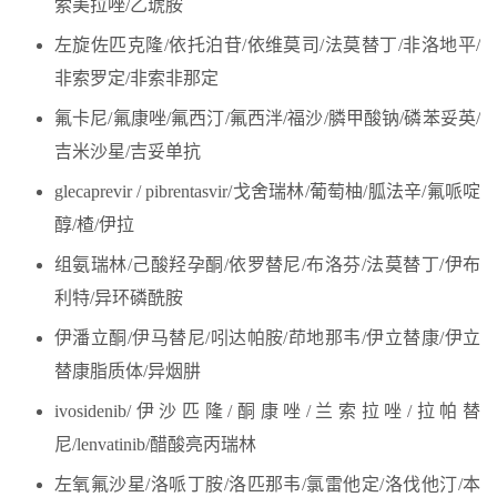
索美拉唑/乙琥胺
左旋佐匹克隆/依托泊苷/依维莫司/法莫替丁/非洛地平/
非索罗定/非索非那定
氟卡尼/氟康唑/氟西汀/氟西泮/福沙/膦甲酸钠/磷苯妥英/
吉米沙星/吉妥单抗
glecaprevir / pibrentasvir/戈舍瑞林/葡萄柚/胍法辛/氟哌啶
醇/楂/伊拉
组氨瑞林/己酸羟孕酮/依罗替尼/布洛芬/法莫替丁/伊布
利特/异环磷酰胺
伊潘立酮/伊马替尼/吲达帕胺/茚地那韦/伊立替康/伊立
替康脂质体/异烟肼
ivosidenib/伊沙匹隆/酮康唑/兰索拉唑/拉帕替
尼/lenvatinib/醋酸亮丙瑞林
左氧氟沙星/洛哌丁胺/洛匹那韦/氯雷他定/洛伐他汀/本