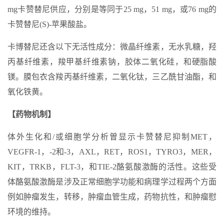
mg卡赞替尼供应，分别是等同于25 mg，51 mg，或76 mg的
卡赞替尼(S)-苹果酸盐。
卡博替尼还含以下无活性成分：微晶纤维素，无水乳糖，羟
丙基纤维素，羧甲基纤维素钠，胶体二氧化硅，和硬脂酸
镁。膜包衣含羧丙基纤维素，二氧化钛，三乙酰甘油酯，和
氧化铁黄。
【药物机制】
体外生化和/或细胞学分析曽显示卡赞替尼抑制MET，
VEGFR-1，-2和-3，AXL，RET，ROS1，TYRO3，MER，
KIT，TRKB，FLT-3，和TIE-2酪氨酸激酶的活性。这些受
体酪氨酸激酶是涉及正常细胞学功能和病理学过程两个方面
例如肿瘤发生，转移，肿瘤血管生成，药物抗性，和肿瘤慰
环境的维持。