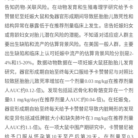
告知药物-关联风险。在动物发育和生殖毒理学研究给予卡
赞替尼至妊娠大鼠和兔器官形成期间导致胚胎胎儿致死性和
结构异常在暴露低于在推荐剂量临床上发生。忠告妊娠妇女
或育龄妇女对胎儿潜在风险的潜能。不知道对适应症人群主
要出生缺陷和流产的估算背景风险。在美国一般人群，主要
出生缺陷和临床上认可妊娠中流产的估算背景风险分别是2-
4%和15-20%。数据动物数据在一项妊娠大鼠胚胎胎儿发育
研究，器官形成期自始至终每天口服给予卡赞替尼与对照比
较致胚胎胎儿致死率增加在一个剂量0.03 mg/kg(在推荐剂量
人AUC约0.12-倍)。发现包括延迟骨化和骨骼变异在一个剂
量0.1 mg/kg/day(在推荐剂量人AUC约0.04-倍)。在妊娠兔，
器官形成期自始至终每天给予卡赞替尼导致内脏畸形的发现
和变异包括减低脾脏大小和缺失肺叶在3 mg/kg(在推荐剂量
人AUC约1.1-倍)。在一项大鼠中围产期研究中，卡赞替尼被
给予口服从怀孕第10天至产后第20天。在剂量至0.3