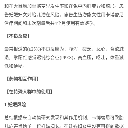
和在大鼠增加骨骼变异发生率和在兔中内脏变异和畸形。忠
告妊娠妇女对胎儿潜在风险。忠告生殖潜能女性用卡博替尼
治疗期间和末次剂量后共4个月使用有效避孕。
【不良反应】
最常报道的(≥25%)不良反应为：腹泻，疲乏，恶心，食欲减
退，掌跖红感觉迟钝综合征(PPES)，高血压，呕吐，体重减
低和便秘。
【药物相互作用】
【在特殊人群中的使用】
1 妊娠风险
总结根据来自动物研究发现和其作用机制，卡博替尼可致胎
儿危害当给予一位妊娠妇女。在妊娠妇女中没有可得到数据