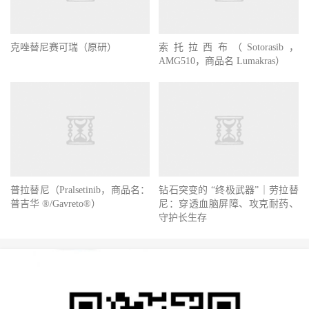
克唑替尼赛可瑞（原研）
索托拉西布（Sotorasib，
AMG510，商品名 Lumakras）
钻石突变的 “终极武器”｜劳拉替
尼：穿透血脑屏障、攻克耐药、
普拉替尼（Pralsetinib，商品名：
守护长生存
普吉华 ®/Gavreto®）