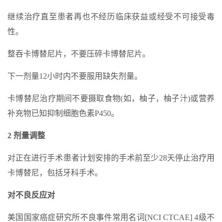
继续治疗直至患者再也不经历临床获益或经受不可接受毒
性。
整吞卡博替尼片，不要压碎卡博替尼片。
下一剂量12小时内不要服用缺失剂量。
卡博替尼治疗期间不要摄取食物(如，柚子，柚子汁)或营养
补充物已知抑制细胞色素P450。
2 剂量调整
对正在进行手术患者计划安排的手术前至少28天停止治疗用
卡博替尼，包括牙科手术。
对不良反应对
美国国家癌症研究所不良事件常用名词[NCI CTCAE] 4级不