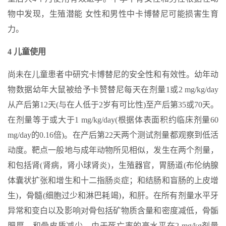
物中发现，生殖潜能 女性和男性中卡博替尼可能损害生育
力。
4 儿童使用
尚未在儿童患者中研究卡博替尼的安全性和有效性。幼年动
物数据幼年大鼠被给予卡赞替尼每天在剂量1或2 mg/kg/day
从产后第12天(与在人低于2岁有可比性)至产后第35或70天。
在剂量等于或大于1 mg/kg/day(根据体表面积约临床剂量60
mg/day的0.16倍)。在产后第22天两个测试剂量都观察到低活
动度。靶点一般地与成年动物所见相似，发生在两个剂量，
和包括肾(肾病，肾小球肾炎)，生殖器官，胃肠道(布伦纳腺
体囊状扩张和增生和十二指肠炎症；和结肠和盲肠的上皮增
生)，骨髓(细胞过少和淋巴耗竭)，和肝。在所有剂量水平牙
异常和变白以及影响对骨包括矿物质含量和密度减低，骨骺
肥厚，和骨皮质减少。由于死亡率的高水平在2 mg/kg剂量