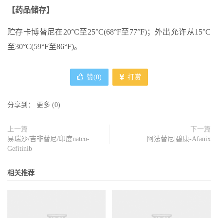
【药品储存】
贮存卡博替尼在20°C至25°C(68°F至77°F)；外出允许从15°C
至30°C(59°F至86°F)。
赞(
0
)
打赏
分享到：
更多
(
0
)
上一篇
下一篇
易瑞沙/吉非替尼/印度natco-
阿法替尼|碧康-Afanix
Gefitinib
相关推荐