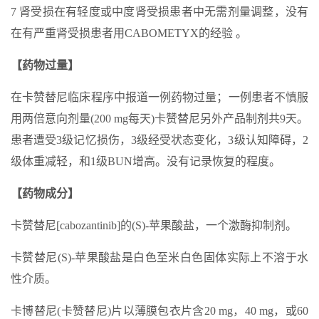
7 肾受损在有轻度或中度肾受损患者中无需剂量调整，没有
在有严重肾受损患者用CABOMETYX的经验 。
【药物过量】
在卡赞替尼临床程序中报道一例药物过量；一例患者不慎服
用两倍意向剂量(200 mg每天)卡赞替尼另外产品制剂共9天。
患者遭受3级记忆损伤，3级经受状态变化，3级认知障碍，2
级体重减轻，和1级BUN增高。没有记录恢复的程度。
【药物成分】
卡赞替尼[cabozantinib]的(S)-苹果酸盐，一个激酶抑制剂。
卡赞替尼(S)-苹果酸盐是白色至米白色固体实际上不溶于水
性介质。
卡博替尼(卡赞替尼)片以薄膜包衣片含20 mg，40 mg，或60