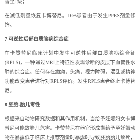
善至1级；
在减低剂量恢复卡博替尼。16%患者由于发生PPES剂量修
饰。
7 可逆性后部白质脑病综合症
在卡赞替尼临床计划中发生可逆性后部白质脑病综合征
(RPLS)，一种通过MRI上特征性发现诊断的皮层下血管性水
肿的综合症。任何存在癫痫，头痛，视力障碍，混乱或精神
功能改变患者进行对RPLS评价。发生RPLS患者终止卡博替
尼。
8 胚胎-胎儿毒性
根据来自动物研究数据和其作用机制，当给予妊娠妇女卡博
替尼可能致胎儿危害。卡赞替尼在器官形成期给予至妊娠动
物在暴露低于临床上推荐剂量时暴露时导致胚胎胎儿致死，