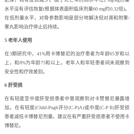
水平没有评估恢复(根据体表面积临床剂量60 mg约0.32倍)。
在低剂量水平，对骨参数影响是部分地解决但对肾和附睾/
睾丸影响治疗停止后持续。
5 老年人使用
在3期研究中，41%用卡博替尼的治疗患者为年龄65岁和以
上，和8%为年龄75和以上。老年人和年轻患者间未观察到
安全性和疗效差别。
6 肝受损
在有轻度至中度肝受损患者中曽观察到对卡赞替尼暴露增
加。在有轻度(Child-Pugh评分(C-P)A)或中度(C-P B)肝受损
患者减低卡博替尼剂量。建议在有严重肝受损患者不使用卡
博替尼。