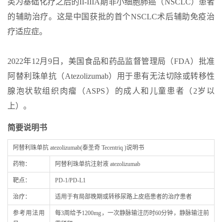
类为基础化疗之后的II-IIIA期非小细胞肺癌（NSCLC）患者
的辅助治疗。这是中国获批的首个NSCLC术后辅助免疫治
疗适应症。
2022年12月9日，美国食品和药品监督管理局（FDA）批准
阿替利珠单抗（Atezolizumab）用于患有无法切除或转移性
腺泡状软组织肉瘤（ASPS）的成人和儿童患者（2岁以
上）。
简要说明书
阿替利珠单抗 atezolizumab(泰圣奇 Tecentriq )说明书
药物：
阿替利珠单抗注射液 atezolizumab
靶点：
PD-1/PD-L1
治疗：
适用于有局部晚期或转移尿路上皮癌患者的治疗患者
参考用法用
每3周给予1200mg，一次静脉输注历时60分钟，静脉输注前