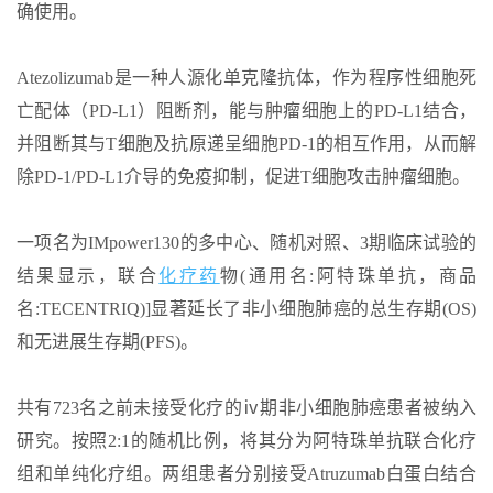
确使用。
Atezolizumab是一种人源化单克隆抗体，作为程序性细胞死
亡配体（PD-L1）阻断剂，能与肿瘤细胞上的PD-L1结合，
并阻断其与T细胞及抗原递呈细胞PD-1的相互作用，从而解
除PD-1/PD-L1介导的免疫抑制，促进T细胞攻击肿瘤细胞。
一项名为IMpower130的多中心、随机对照、3期临床试验的
结果显示，联合
化疗药
物(通用名:阿特珠单抗，商品
名:TECENTRIQ)]显著延长了非小细胞肺癌的总生存期(OS)
和无进展生存期(PFS)。
共有723名之前未接受化疗的ⅳ期非小细胞肺癌患者被纳入
研究。按照2:1的随机比例，将其分为阿特珠单抗联合化疗
组和单纯化疗组。两组患者分别接受Atruzumab白蛋白结合