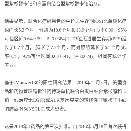
型紫杉醇卡铂和白蛋白结合型紫杉醇卡铂治疗。
结果显示，联合化疗组患者的中位总生存期(OS)比单纯化疗
组([)长5.3个月，分别为18.6个月和13.9个月(心率0.80，95%
可信区间0.64-0.99，P=0.0384)]；中位无进展生存期(PFS)延
长了0.7个月，[延长了7.2个月，而对照组延长了6.5个月(心
率0.75，95%可信区间0.63-0.91，p=0.0024)，组间有统计学
差异。
基于IMpower130的阳性研究结果，2019年12月3日，美国食
品和药物管理局批准阿特珠单抗联合白蛋白结合紫杉醇和卡
铂一线治疗无EGFR或ALK基因突变的转移性非鳞状非小细
胞肺癌(NSqNSCLC)成人患者。
这是2019年T药品的第三次批准。自2016年5月18日首次获得