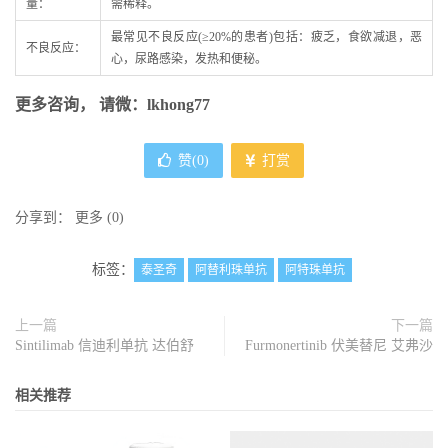
量：
需稀释。
最常见不良反应(≥20%的患者)包括：疲乏，食欲减退，恶
不良反应：
心，尿路感染，发热和便秘。
更多咨询， 请微：lkhong77
赞(
0
)
打赏
分享到：
更多
(
0
)
标签：
泰圣奇
阿替利珠单抗
阿特珠单抗
上一篇
下一篇
Sintilimab 信迪利单抗 达伯舒
Furmonertinib 伏美替尼 艾弗沙
相关推荐