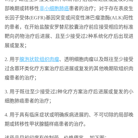
部晚期或转移性
非小细胞肺癌
患者的治疗；对于存在表皮生
长因子受体(EGFR)基因突变或间变性淋巴瘤激酶(ALK)阳性
的患者，在开始盐酸安罗替尼胶囊治疗前应接受相应的标准
靶向药物治疗后进展、且至少接受过2种系统化疗后出现进
展或复发；
2. 用于
腺泡状软组织肉瘤
、透明细胞肉瘤以及既往至少接受
过含蒽环类化疗方案治疗后进展或复发的其他晚期软组织肉
瘤患者的治疗；
3. 用于既往至少接受过2种化疗方案治疗后进展或复发的小
细胞肺癌患者的治疗；
4. 用于具有临床症状或明确疾病进展的、不可切除的局部晚
期或转移性甲状腺髓样癌患者的治疗。
该药品目前印度有仿制药，价格便宜， 如下图：