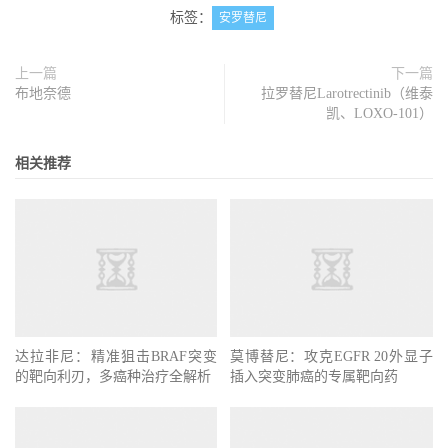
标签：
安罗替尼
上一篇
下一篇
布地奈德
拉罗替尼Larotrectinib（维泰
凯、LOXO-101）
相关推荐
达拉非尼：精准狙击BRAF突变
莫博替尼：攻克EGFR 20外显子
的靶向利刃，多癌种治疗全解析
插入突变肺癌的专属靶向药