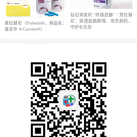
钻石突变的 “终极武器”｜劳拉替
尼：穿透血脑屏障、攻克耐药、
普拉替尼（Pralsetinib，商品名：
守护长生存
普吉华 ®/Gavreto®）