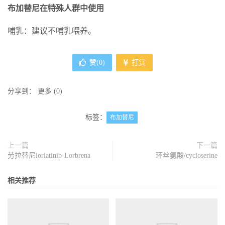
布加替尼
在特殊人群中使用
哺乳：建议不哺乳喂养。
赞(
0
)
打赏
分享到：
更多
(
0
)
标签：
布加替尼
上一篇
下一篇
劳拉替尼lorlatinib-Lorbrena
环丝氨酸/cycloserine
相关推荐