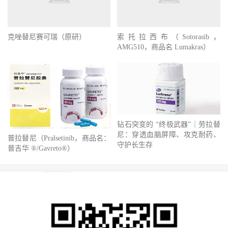
克唑替尼赛可瑞（原研）
索托拉西布（Sotorasib，
AMG510，商品名 Lumakras）
钻石突变的 “终极武器”｜劳拉替
尼：穿透血脑屏障、攻克耐药、
普拉替尼（Pralsetinib，商品名：
守护长生存
普吉华 ®/Gavreto®）