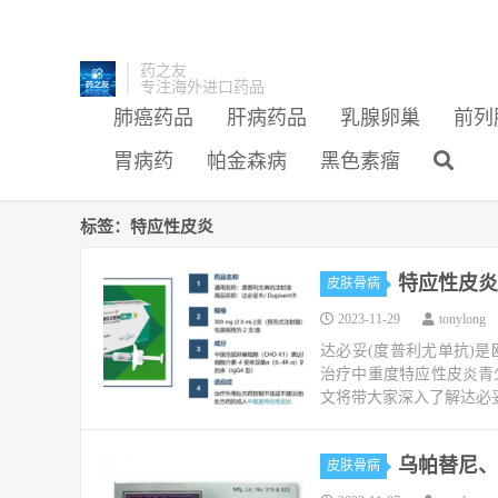
药之友
专注海外进口药品
肺癌药品
肝病药品
乳腺卵巢
前列
胃病药
帕金森病
黑色素瘤
标签：特应性皮炎
特应性皮炎
皮肤骨病
2023-11-29
tonylong
达必妥(度普利尤单抗)
治疗中重度特应性皮炎青
文将带大家深入了解达必妥
乌帕替尼、R
皮肤骨病