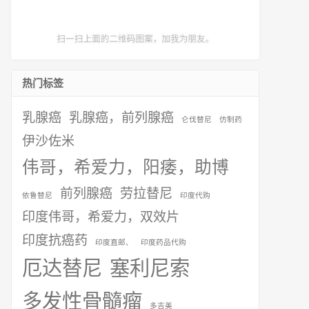
热门标签
乳腺癌
乳腺癌，前列腺癌
仑伐替尼
仿制药
伊沙佐米
伟哥，希爱力，阳痿，助博
前列腺癌
劳拉替尼
依鲁替尼
印度代购
印度伟哥，希爱力，双效片
印度抗癌药
印度直邮、
印度药品代购
厄达替尼
塞利尼索
多发性骨髓瘤
多吉美