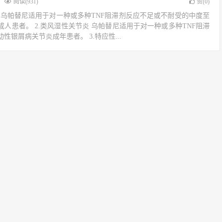
阅读(931)
赞(
0
)
炎 乌帕替尼适用于对一种或多种TNF阻滞剂反应不足或不耐受的中度至
人患者。 2.类风湿性关节炎 乌帕替尼适用于对一种或多种TNF阻滞
银屑病关节炎成年患者。 3.特应性...