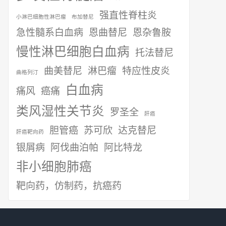
强直性脊柱炎
小淋巴细胞性淋巴瘤
布加替尼
急性髓系白血病
恩曲替尼
恩杂鲁胺
慢性淋巴细胞白血病
托法替尼
曲美替尼
淋巴瘤
特应性皮炎
曲格列汀
白血病
痛风
癌痛
类风湿性关节炎
罗圣全
肝癌
胆管癌
苏可欣
达克替尼
肝癌靶向药
银屑病
阿伐曲泊帕
阿比特龙
非小细胞肺癌
靶向药，仿制药，抗癌药