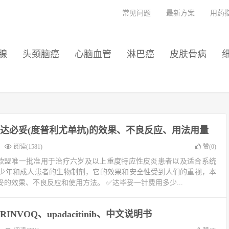
常见问题
最新方案
用药
腺
头颈脑癌
心脑血管
淋巴癌
皮肤骨病
达必妥(度普利尤单抗)的效果、不良反应、用法用量
阅读(1581)
赞(
0
)
是欧盟唯一批准用于治疗六岁及以上重度特应性皮炎患者以及适合系统
少年和成人患者的生物制剂，它的效果和安全性受到人们的重视，本
的效果、不良反应和使用方法。 ✅达毕妥一针费用多少...
INVOQ、upadacitinib、中文说明书