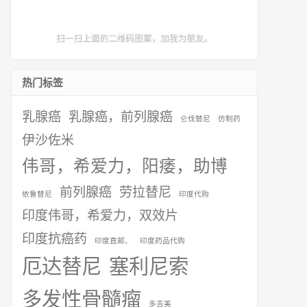
热门标签
乳腺癌
乳腺癌，前列腺癌
仑伐替尼
仿制药
伊沙佐米
伟哥，希爱力，阳痿，助博
前列腺癌
劳拉替尼
依鲁替尼
印度代购
印度伟哥，希爱力，双效片
印度抗癌药
印度直邮、
印度药品代购
厄达替尼
塞利尼索
多发性骨髓瘤
多吉美