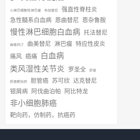
强直性脊柱炎
小淋巴细胞性淋巴瘤
布加替尼
急性髓系白血病
恩曲替尼
恩杂鲁胺
慢性淋巴细胞白血病
托法替尼
曲美替尼
淋巴瘤
特应性皮炎
曲格列汀
白血病
痛风
癌痛
类风湿性关节炎
罗圣全
肝癌
胆管癌
苏可欣
达克替尼
肝癌靶向药
银屑病
阿伐曲泊帕
阿比特龙
非小细胞肺癌
靶向药，仿制药，抗癌药