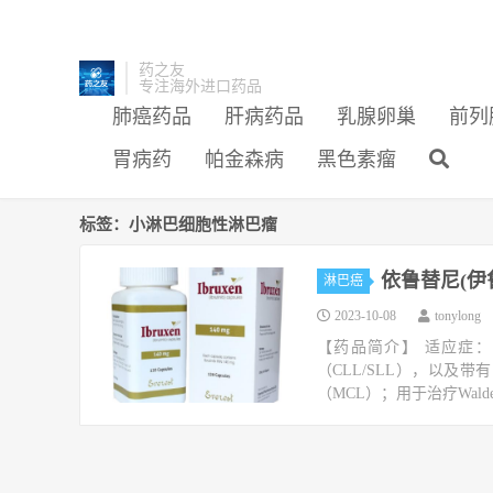
药之友
专注海外进口药品
肺癌药品
肝病药品
乳腺卵巢
前列
胃病药
帕金森病
黑色素瘤
标签：小淋巴细胞性淋巴瘤
依鲁替尼(伊
淋巴癌
2023-10-08
tonylong
【药品简介】 适应症
（CLL/SLL），以及带
（MCL）；用于治疗Waldenstr