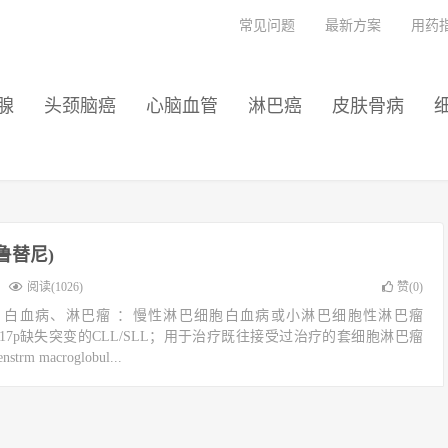
常见问题
最新方案
用药
腺
头颈脑癌
心脑血管
淋巴癌
皮肤骨病
鲁替尼)
阅读(1026)
赞(
0
)
： 白血病、淋巴瘤 ：慢性淋巴细胞白血病或小淋巴细胞性淋巴瘤
有17p缺失突变的CLL/SLL；用于治疗既往接受过治疗的套细胞淋巴瘤
m macroglobul...