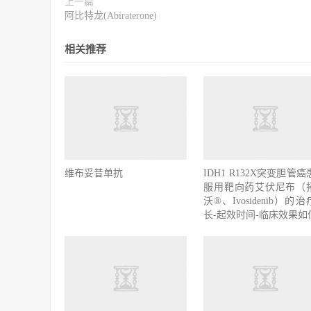
上一篇
阿比特龙(Abiraterone)
相关推荐
维布妥昔单抗
IDH1 R132X突变胆管
服用靶向药艾伏尼布（
沃®、Ivosidenib）的
长-起效时间-临床效果如