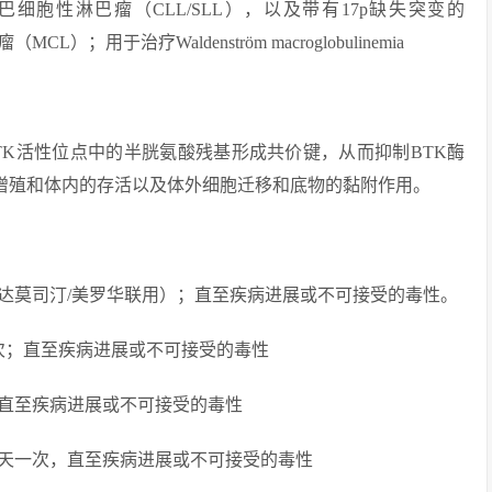
胞性淋巴瘤（CLL/SLL），以及带有17p缺失突变的
；用于治疗Waldenström macroglobulinemia
，与BTK活性位点中的半胱氨酸残基形成共价键，从而抑制BTK酶
增殖和体内的存活以及体外细胞迁移和底物的黏附作用。
药或与苯达莫司汀/美罗华联用）；直至疾病进展或不可接受的毒性。
 每天一次；直至疾病进展或不可接受的毒性
次，直至疾病进展或不可接受的毒性
口服，420mg 每天一次，直至疾病进展或不可接受的毒性