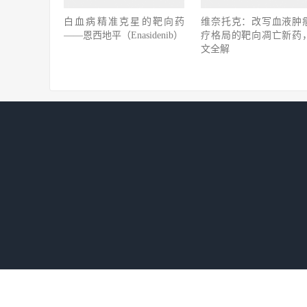
白血病精准克星的靶向药
维奈托克：改写血液肿
——恩西地平（Enasidenib）
疗格局的靶向凋亡新药
文全解