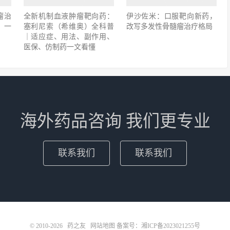
瘤治
全新机制血液肿瘤靶向药：
伊沙佐米：口服靶向新药，
，一
塞利尼索（希维奥）全科普
改写多发性骨髓瘤治疗格局
｜适应症、用法、副作用、
医保、仿制药一文看懂
海外药品咨询 我们更专业
联系我们
联系我们
© 2010-2026
药之友
网站地图
备案号：
湘ICP备2023021255号