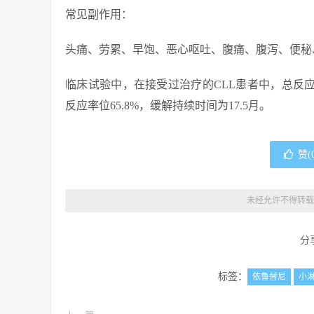
常见副作用：
头痛、劳累、早饱、恶心呕吐、腹痛、腹泻、便秘
临床试验中，在接受过治疗的CLL患者中，总反应率为
反应率位65.8%，缓解持续时间为17.5月。
赞(
未经允许不得转载
分
标签：
依鲁替尼
小