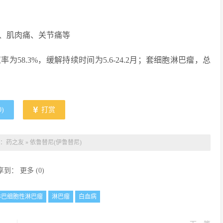
、肌肉痛、关节痛等
58.3%，缓解持续时间为5.6-24.2月；套细胞淋巴瘤，总
0
)
打赏
：
药之友
»
依鲁替尼(伊鲁替尼)
享到：
更多
(
0
)
淋巴细胞性淋巴瘤
淋巴瘤
白血病