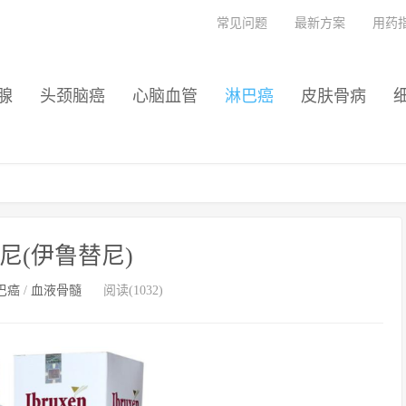
常见问题
最新方案
用药
腺
头颈脑癌
心脑血管
淋巴癌
皮肤骨病
尼(伊鲁替尼)
巴癌
/
血液骨髓
阅读(1032)