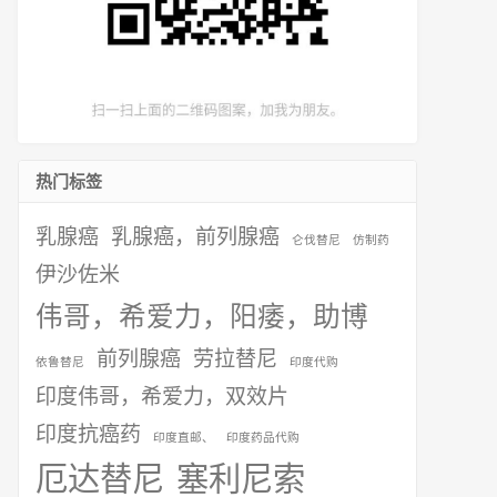
热门标签
乳腺癌
乳腺癌，前列腺癌
仑伐替尼
仿制药
伊沙佐米
伟哥，希爱力，阳痿，助博
前列腺癌
劳拉替尼
依鲁替尼
印度代购
印度伟哥，希爱力，双效片
印度抗癌药
印度直邮、
印度药品代购
厄达替尼
塞利尼索