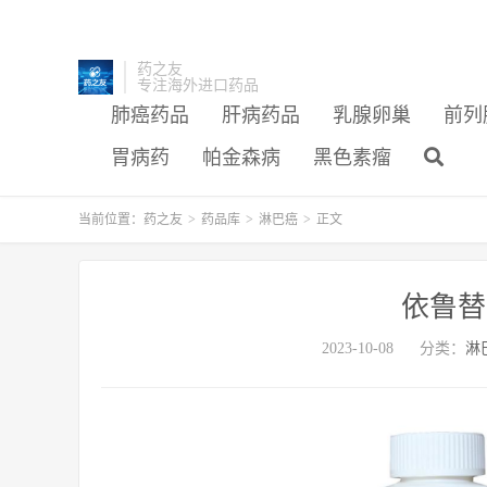
药之友
专注海外进口药品
肺癌药品
肝病药品
乳腺卵巢
前列
胃病药
帕金森病
黑色素瘤
当前位置：
药之友
>
药品库
>
淋巴癌
>
正文
依鲁替
2023-10-08
分类：
淋