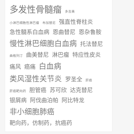
多发性骨髓瘤
多吉美
强直性脊柱炎
小淋巴细胞性淋巴瘤
布加替尼
急性髓系白血病
恩曲替尼
恩杂鲁胺
慢性淋巴细胞白血病
托法替尼
曲美替尼
淋巴瘤
特应性皮炎
曲格列汀
白血病
痛风
癌痛
类风湿性关节炎
罗圣全
肝癌
胆管癌
苏可欣
达克替尼
肝癌靶向药
银屑病
阿伐曲泊帕
阿比特龙
非小细胞肺癌
靶向药，仿制药，抗癌药