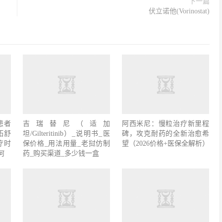
下一篇
伏立诺他(Vorinostat)
阿西米尼：慢粒治疗新里程
癌患者
吉瑞替尼（适加
碑，攻克耐药的全新治愈希
拓舒
坦/Gilteritinib）_说明书_医
望（2026价格+医保全解析）
治疗时
保价格_用法用量_老挝仿制
何
药_购买渠道_多少钱一盒