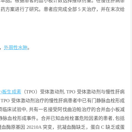
始服用本品。根据患者的血小板计数选择推荐剂量。在慢性肝病患
给药方案进行了研究。患者应完成全部 5 天治疗，并在末次给
，
外周性水肿
。
小板生成素
（TPO）受体激动剂, TPO 受体激动剂与慢性肝病
TPO 受体激动剂治疗的慢性肝病患者中已有门静脉血栓形成
-2 两项临床试验中, 共有一名接受阿伐曲泊帕治疗的合并血小板减
发生门静脉血栓形成事件。合并已知血栓栓塞危险因素的患者, 包括
凝血酶原基因 20210A 突变，抗凝血酶缺乏，蛋白 C 缺乏或蛋