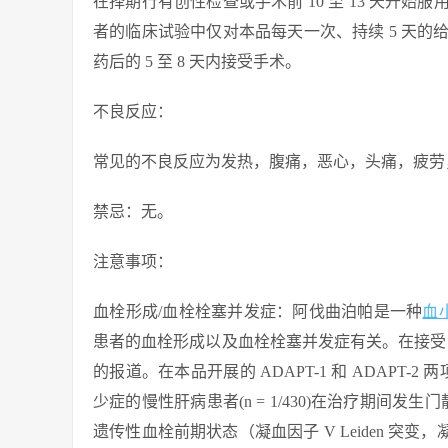
在择期行有创性检查或手术前 10 至 13 天开
者的临床试验中仅对本品每天一次、持续 5 天的
药后的 5 至 8 天内接受手术。
不良反应：
常见的不良反应为发热，腹痛，恶心，头痛，疲劳
禁忌：无。
注意事项：
血栓形成/血栓栓塞并发症：阿伐曲泊帕是一种
血
患者的血栓形成以及血栓栓塞并发症有关。在接受 
的报道。在本品开展的 ADAPT-1 和 ADAPT
少症的慢性肝病患者(n = 1/430)在治疗期间
遗传性血栓前期状态（凝血因子 V Leiden 突变，