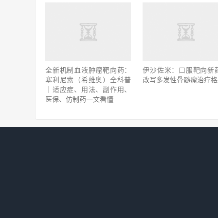
全新机制血液肿瘤靶向药：
伊沙佐米：口服靶向新
塞利尼索（希维奥）全科普
改写多发性骨髓瘤治疗格
｜适应症、用法、副作用、
医保、仿制药一文看懂