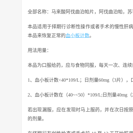
全部名称：马来酸阿伐曲泊帕片，阿伐曲泊帕，苏可欣，DO
本品适用于择期行诊断性操作或者手术的慢性肝
本品来恢复正常的
血小板计数
。
用法用量：
本品为口服给药，应与食物同服，每天一次、连续口
1、血小板计数<40*109/L；日剂量60mg（3片）
2、血小板计数在（40~<50）*109/L;日剂量40m
若出现漏服，应在发现时马上服药，并在次日按
的剂量。