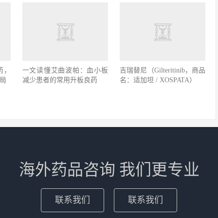
药，
一文读懂艾曲波帕：血小板
吉瑞替尼（Gilteritinib，商品
局
减少患者的常用升板良药
名：适加坦 / XOSPATA）
海外药品咨询 我们更专业
联系我们
联系我们