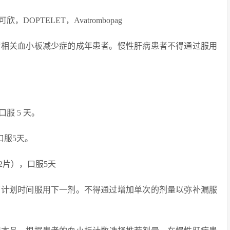
PTELET，Avatrombopag
病相关血小板减少症的成年患者。慢性肝病患者不得通过服用
服 5 天。
，口服5天。
g（2片），口服5天
原计划时间服用下一剂。不得通过增加单次的剂量以弥补漏服