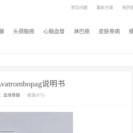
常见问题
最新方案
用药
腺
头颈脑癌
心脑血管
淋巴癌
皮肤骨病
atrombopag说明书
：
血液骨髓
阅读(875)