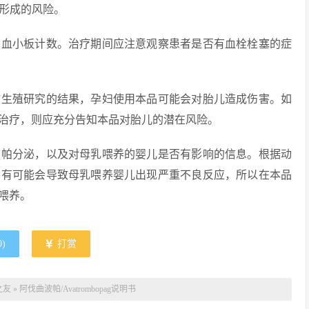
栓形成的风险。
的血小板计数。治疗期间应注意观察患者是否有血栓栓塞的症
物生殖研究的结果，孕妇使用本品可能会对胎儿造成伤害。如
治疗，则应充分告知本品对胎儿的潜在风险。
泊帕分泌，以及对母乳喂养的婴儿是否有影响的信息。根据动
并有可能会导致母乳喂养婴儿出现严重不良反应，所以在本品
乳喂养。
0
)
打赏
之友
»
阿伐曲波帕/Avatrombopag说明书