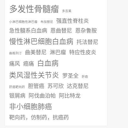
多发性骨髓瘤
多吉美
强直性脊柱炎
小淋巴细胞性淋巴瘤
布加替尼
急性髓系白血病
恩曲替尼
恩杂鲁胺
慢性淋巴细胞白血病
托法替尼
曲美替尼
淋巴瘤
特应性皮炎
曲格列汀
白血病
痛风
癌痛
类风湿性关节炎
罗圣全
肝癌
胆管癌
苏可欣
达克替尼
肝癌靶向药
银屑病
阿伐曲泊帕
阿比特龙
非小细胞肺癌
靶向药，仿制药，抗癌药