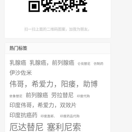
热门标签
乳腺癌
乳腺癌，前列腺癌
仑伐替尼
仿制药
伊沙佐米
伟哥，希爱力，阳痿，助博
前列腺癌
劳拉替尼
依鲁替尼
印度代购
印度伟哥，希爱力，双效片
印度抗癌药
印度直邮、
印度药品代购
厄达替尼
塞利尼索