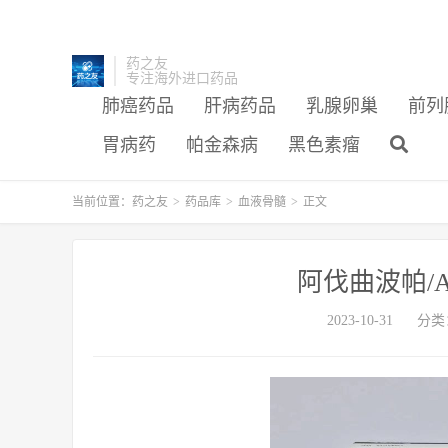
药之友
专注海外进口药品
肺癌药品
肝病药品
乳腺卵巢
前列
胃病药
帕金森病
黑色素瘤
当前位置：
药之友
>
药品库
>
血液骨髓
>
正文
阿伐曲波帕/Av
2023-10-31
分类