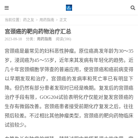
当前位置：
药之友
>
用药指南
>
正文
宫颈癌的靶向药物治疗汇总
2023-09-18
分类：
用药指南
阅读(596)
宫颈癌是最常见的妇科恶性肿瘤。原位癌高发年龄为30～35
岁，浸润癌为45～55岁，近年来其发病有年轻化的趋势。近
几十年宫颈细胞学筛查的普遍应用，使宫颈癌和癌前病变得
以早期发现和治疗，宫颈癌的发病率和死亡率已有明显下
降。但仍然有部分患者发现时已经是晚期。复发后的宫颈癌
治疗手段有限，GOG204试验表明化疗仅能对复发宫颈癌的
生存有微弱改善。宫颈癌患者接受前期化疗复发之后，往往
预后较差。不过相比其他肿瘤类型，宫颈癌的靶向药物临床
试验较少。