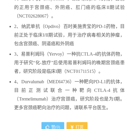
的正用于宫颈癌、外阴癌、肛门癌的临床II期试验
（NCT02628067）。
2、纳武单抗（Opdivo）百时美施贵宝的PD-1药物，目
前正处于临床I/II期试验，用于治疗病毒相关的肿瘤，
包含宫颈癌、阴道癌和外阴癌
3、易普利姆玛（Yervoy）一种抗CTLA-4的抗体药物，
用于研究“化-放疗”后使用易普利姆玛的晚期宫颈癌患
者，研究阶段是临床I期（NCT01711515）。
4、Durvalumab（MEDI4736）一种靶向PD-L1的抗体，
目前正测试联合一种靶向CTLA-4抗体
（Tremelimumab）治疗宫颈癌，研究阶段也是为I期。
更多宫颈癌靶向治疗的问题，请联系平台医生。
赞(
0
)
打赏