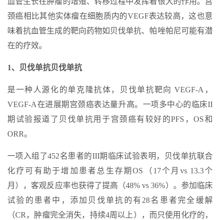
血管生长在肿瘤的增殖、转移过程中发挥着很大的作用。宫
颈癌相比其他实体瘤在细胞质内的VEGF表达较高，这也意
味着抗血管生成的靶向药物如贝伐单抗、帕唑帕尼可能有潜
在的疗效。
1、贝伐单抗贝伐单抗
是一种人源化的单克隆抗体，贝伐单抗靶向 VEGF-A，
VEGF-A在进展期宫颈癌表达量升高。一项多中心的临床II
期试验报道了贝伐单抗用于宫颈癌有较好的PFS，OS和
ORR。
一项入组了452名患者的III期临床试验表明，贝伐单抗联合
化疗可有助于增加患者总生存期OS（17个月vs 13.3个
月），客观反应率也获得了提高（48% vs 36%）。参加临床
试验的患者中，添加贝伐单抗的有28名患者完全缓解
（CR，肿瘤完全消失，持续4周以上），而只使用化疗的，