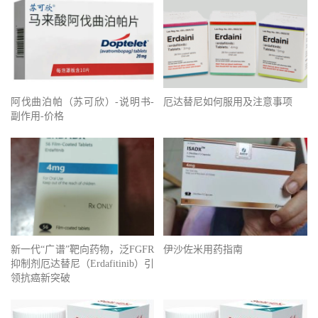
阿伐曲泊帕（苏可欣）-说明书-
厄达替尼如何服用及注意事项
副作用-价格
新一代“广谱”靶向药物，泛FGFR
伊沙佐米用药指南
抑制剂厄达替尼（Erdafitinib）引
领抗癌新突破