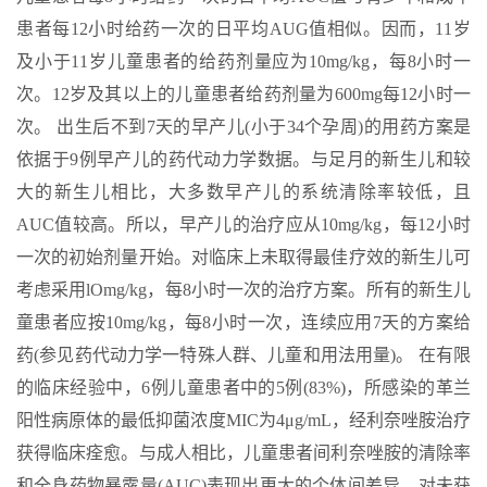
患者每12小时给药一次的日平均AUG值相似。因而，11岁
及小于11岁儿童患者的给药剂量应为10mg/kg，每8小时一
次。12岁及其以上的儿童患者给药剂量为600mg每12小时一
次。 出生后不到7天的早产儿(小于34个孕周)的用药方案是
依据于9例早产儿的药代动力学数据。与足月的新生儿和较
大的新生儿相比，大多数早产儿的系统清除率较低，且
AUC值较高。所以，早产儿的治疗应从10mg/kg，每12小时
一次的初始剂量开始。对临床上未取得最佳疗效的新生儿可
考虑采用lOmg/kg，每8小时一次的治疗方案。所有的新生儿
童患者应按10mg/kg，每8小时一次，连续应用7天的方案给
药(参见药代动力学一特殊人群、儿童和用法用量)。 在有限
的临床经验中，6例儿童患者中的5例(83%)，所感染的革兰
阳性病原体的最低抑菌浓度MIC为4μg/mL，经利奈唑胺治疗
获得临床痊愈。与成人相比，儿童患者间利奈唑胺的清除率
和全身药物暴露量(AUC)表现出更大的个体间差异。对未获