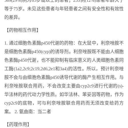
589(29%)例为65岁或以上的患者；253例(12%)患者年龄大于
等于75岁。未见这些患者与年轻患者之间有安全性和有效性
的差异。
【药物相互作用】
1. 通过细胞色素酶p450代谢的药物：在大鼠中，利奈唑胺不
是细胞色素酶p450(cyp)的诱导剂。利奈唑胺既不能由人细胞
色素酶p450代谢，也不能抑制有临床意义的人类细胞色素同
工酶(1a2,2c9;2c19,2d6,2e1和3a4)的活性。所以，预计利奈唑
胺不会与由细胞色素酶p450诱导代谢的酶产生相互作用。与
利奈唑胺联合用药，不会改变主要由cyp2c9进行代谢的(s)-
华法林的药代动力学性质。如华法林、苯妥因等药物，作为
cyp2c9的底物，可与利奈唑胺联合用药而无须改变给药方
案。 2. 氨曲南：当二者
【药理作用】