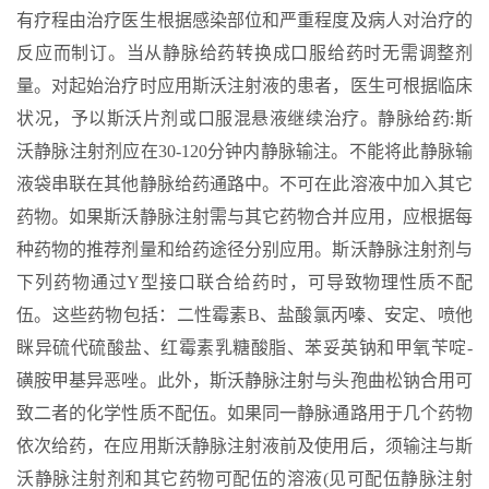
有疗程由治疗医生根据感染部位和严重程度及病人对治疗的
反应而制订。当从静脉给药转换成口服给药时无需调整剂
量。对起始治疗时应用斯沃注射液的患者，医生可根据临床
状况，予以斯沃片剂或口服混悬液继续治疗。静脉给药:斯
沃静脉注射剂应在30-120分钟内静脉输注。不能将此静脉输
液袋串联在其他静脉给药通路中。不可在此溶液中加入其它
药物。如果斯沃静脉注射需与其它药物合并应用，应根据每
种药物的推荐剂量和给药途径分别应用。斯沃静脉注射剂与
下列药物通过Y型接口联合给药时，可导致物理性质不配
伍。这些药物包括：二性霉素B、盐酸氯丙嗪、安定、喷他
眯异硫代硫酸盐、红霉素乳糖酸脂、苯妥英钠和甲氧苄啶-
磺胺甲基异恶唑。此外，斯沃静脉注射与头孢曲松钠合用可
致二者的化学性质不配伍。如果同一静脉通路用于几个药物
依次给药，在应用斯沃静脉注射液前及使用后，须输注与斯
沃静脉注射剂和其它药物可配伍的溶液(见可配伍静脉注射