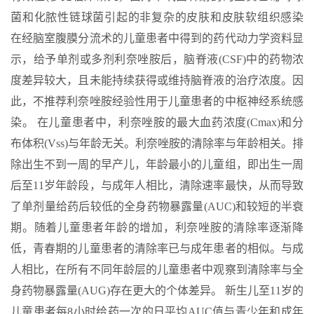
菌和化脓性链球菌引起的非复杂的皮肤和皮肤软组织感染
在经脑室腹膜分流术的儿童患者中得到的药代动力学资料显
示，给予单剂或多剂利奈唑胺后，脑脊液(CSF)中的药物浓
度差异较大，且未能持续获得或维持脑脊液的治疗浓度。因
此，不推荐利奈唑胺经验性用于儿童患者的中枢神经系统感
染。 在儿童患者中，利奈唑胺的最大血药浓度(Cmax)和分
布体积(Vss)与年龄无关。利奈唑胺的清除率与年龄相关。排
除出生不到一周的早产儿，年龄最小的儿童组，即出生一周
后至11岁年龄段，与成年人相比，清除速率最快，从而导致
了单剂量给药后较低的全身药物暴露量(AUC)和较短的半衰
期。随着儿童患者年龄的增加，利奈唑胺的清除率逐渐降
低，青春期的儿童患者的清除率已与成年患者的相似。与成
人相比，在所有不同年龄层的儿童患者中观察到清除率与全
身药物暴露量(AUG)存在更大的个体差异。 新生儿至11岁的
儿童患者每8小时给药一次的日平均AUC值与青少年和成年