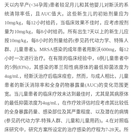
天以内早产(<34孕周)患者较足月儿和其他婴儿对斯沃的系
统清除率低，且AUC值大。这些新生儿的初始剂量应为
10mg/kg，每12小时给药，当临床效果不佳时，应考虑按剂
量为10mg/kg，每8小时给药。所有出生7天以上的新生儿应
按10mg/kg，每8小时的剂量给药(参见药代动力学、特殊人
群、儿童患者)。MRSA感染的成年患者用斯沃600mg，每12
小时一次进行治疗。在有限的临床经验中，6例儿童患者中
的5例(83%)，其感染的革兰阳性病原体的最低抑菌浓度为
4ug/mL，经斯沃治疗后临床痊愈，然而，与成人相比，儿童
患者的斯沃消除率和全身药物暴露量(AUC)的变化范围更
宽。当儿童患者的临床疗效未达到最佳时，尤其是其病原体
的最低抑菌浓度为4ug/mL，在作疗效评估时应考虑其比较低
的全身暴露药量、感染部位及其严重程度、以及潜在的病情
(参见药代动力学-特殊人群、儿童和儿童用药)。4.在对照临
床研究中，研究方案所设定的治疗感染的疗程为7-28天。所