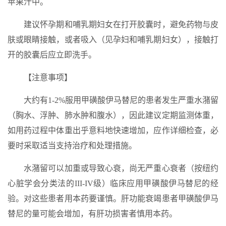
苹果汁中。
建议怀孕期和哺乳期妇女在打开胶囊时，避免药物与皮
肤或眼睛接触，或者吸入（见孕妇和哺乳期妇女），接触打
开的胶囊后应立即洗手。
【注意事项】
大约有1-2%服用甲磺酸伊马替尼的患者发生严重水潴留
（胸水、浮肿、肺水肿和腹水），因此建议定期监测体重，
如用药过程中体重出乎意料地快速增加，应作详细检查，必
要时采取适当支持治疗和处理措施。
水潴留可以加重或导致心衰，尚无严重心衰者（按纽约
心脏学会分类法的III-IV级）临床应用甲磺酸伊马替尼的经
验。对这些患者用本药要谨慎。肝功能衰竭患者甲磺酸伊马
替尼的量可能会增加，有肝功损害者慎用本药。