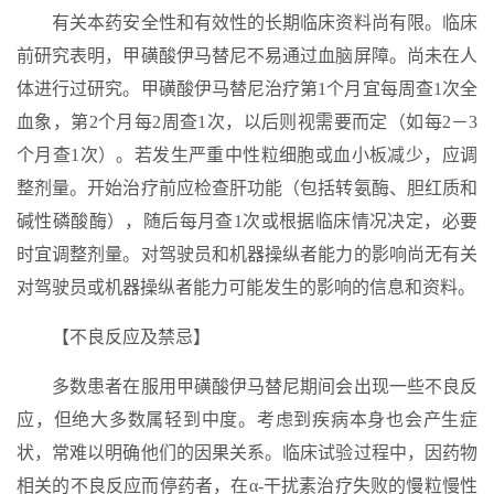
有关本药安全性和有效性的长期临床资料尚有限。临床
前研究表明，甲磺酸伊马替尼不易通过血脑屏障。尚未在人
体进行过研究。甲磺酸伊马替尼治疗第1个月宜每周查1次全
血象，第2个月每2周查1次，以后则视需要而定（如每2－3
个月查1次）。若发生严重中性粒细胞或血小板减少，应调
整剂量。开始治疗前应检查肝功能（包括转氨酶、胆红质和
碱性磷酸酶），随后每月查1次或根据临床情况决定，必要
时宜调整剂量。对驾驶员和机器操纵者能力的影响尚无有关
对驾驶员或机器操纵者能力可能发生的影响的信息和资料。
【不良反应及禁忌】
多数患者在服用甲磺酸伊马替尼期间会出现一些不良反
应，但绝大多数属轻到中度。考虑到疾病本身也会产生症
状，常难以明确他们的因果关系。临床试验过程中，因药物
相关的不良反应而停药者，在α-干扰素治疗失败的慢粒慢性