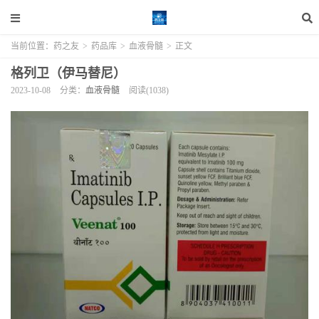
当前位置：
药之友
>
药品库
>
血液骨髓
>
正文
格列卫（伊马替尼）
2023-10-08
分类：
血液骨髓
阅读(1038)