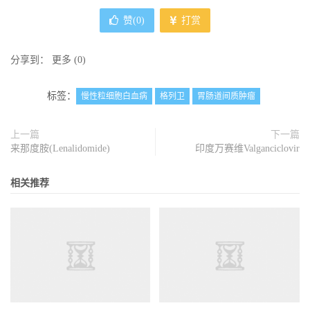
赞(
0
)
打赏
分享到：
更多
(
0
)
标签：
慢性粒细胞白血病
格列卫
胃肠道间质肿瘤
上一篇
下一篇
来那度胺(Lenalidomide)
印度万赛维Valganciclovir
相关推荐