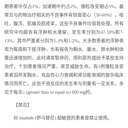
期患者中仅占1%，加速期中约占2%，慢粒急变期占5%。最
常见与药物治疗相关的不良事件有轻度恶心（50-60%），呕
吐，腹泻、肌痛及肌痉挛，这些不良事件均容易处理。所有
研究中均报告有浮肿和水潴留，发生率分别为47-59%和7-
13%，其中严重者分别为1-3%和1-2%。大多数患者的浮肿表
现为眶周和下肢浮肿，也有报告为胸水、腹水、肺水肿和体
重迅速增加的，此时通常暂停药，用利尿剂或给予某些支持
治疗。个别患者情况严重，甚至威胁生命。有1例慢粒急变
患者因并发胸水、充血性心力衰竭和肾功能衰竭的复杂临床
情况而死亡。这些不良反应的发生率与剂量有一定关系，多
见于每天≥ (greater than or equal to) 600 mg时。
【禁忌】
对 imatinib (伊马替尼) 超敏感的患者是禁止使用。