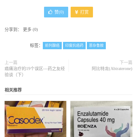
赞(
0
)
打赏
分享到：
更多
(
0
)
标签：
前列腺癌
印度抗癌药
恩杂鲁胺
上一篇
下一篇
癌痛治疗的19个误区---药之友经
阿比特龙(Abiraterone)
验谈（下）
相关推荐