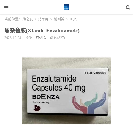
当前位置：
药之友
>
药品库
>
前列腺
>
正文
恩杂鲁胺(Xtandi_Enzalutamide)
2023-10-08
分类：
前列腺
阅读(827)