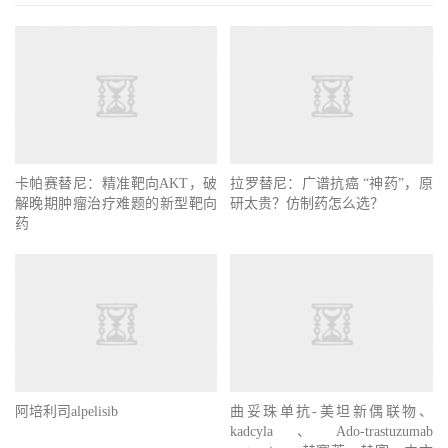
卡帕赛替尼：精准靶向AKT，破
解晚期肿瘤治疗难题的新型靶向
拉罗替尼：广谱抗癌 “神药”，原
药
研太贵？仿制药怎么选？
阿培利司alpelisib
曲妥珠单抗-美坦新偶联物、
kadcyla、Ado-trastuzumab
emtansine、赫赛莱、赫塞、中文