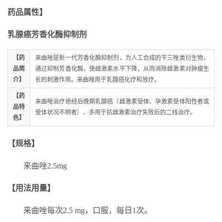
药品属性】
乳腺癌
芳香化酶抑制剂
【药
来曲唑是新一代芳香化酶抑制剂，为人工合成的苄三唑类衍生物，
品简
通过抑制芳香化酶，使雌激素水平下降，从而消除雌激素对肿瘤生
介】
长的刺激作用。来曲唑用于乳腺癌化疗和放疗。
【药
来曲唑治疗绝经后晚期乳腺癌（雌激素受体、孕激素受体阳性者或
品特
受体状况不明者），多用于抗雌激素治疗失败后的二线治疗。
色】
【规格】
来曲唑2.5mg
【用法用量】
来曲唑每次2.5 mg，口服，每日1次。