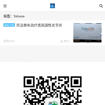
标签：Tofaxen
托法替布治疗类风湿性关节炎
最新方案
阅读(896)
赞(
0
)