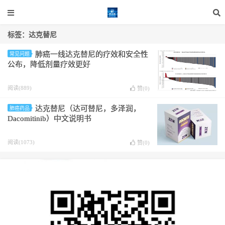
标签：达克替尼
肺癌一线达克替尼的疗效和安全性
常见问题
公布，降低剂量疗效更好
阅读(889)
赞(
0
)
达克替尼（达可替尼，多泽润，
肺癌药品
Dacomitinib）中文说明书
阅读(1073)
赞(
0
)