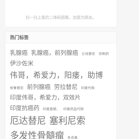
热门标签
乳腺癌
乳腺癌，前列腺癌
仑伐替尼
仿制药
伊沙佐米
伟哥，希爱力，阳痿，助博
前列腺癌
劳拉替尼
依鲁替尼
印度代购
印度伟哥，希爱力，双效片
印度抗癌药
印度直邮、
印度药品代购
厄达替尼
塞利尼索
多发性骨髓瘤
多吉美