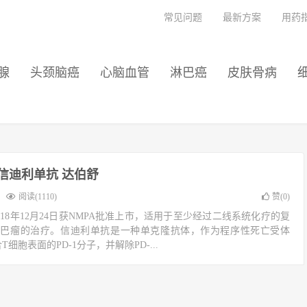
常见问题
最新方案
用药
腺
头颈脑癌
心脑血管
淋巴癌
皮肤骨病
mab 信迪利单抗 达伯舒
阅读(1110)
赞(
0
)
018年12月24日获NMPA批准上市，适用于至少经过二线系统化疗的复
淋巴瘤的治疗。信迪利单抗是一种单克隆抗体，作为程序性死亡受体
T细胞表面的PD-1分子，并解除PD-...