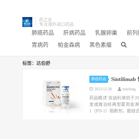
药之友
专注海外进口药品
肺癌药品
肝病药品
乳腺卵巢
前列
胃病药
帕金森病
黑色素瘤
标签：达伯舒
Sintili
肺癌药品
2023-12-28
tonylong
药品概述 信迪利单抗于2
发或难治经典型霍奇金
1（PD-1）阻断剂，能结合