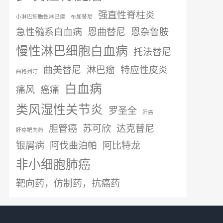
强直性脊柱炎
小淋巴细胞性淋巴瘤
布加替尼
急性髓系白血病
恩曲替尼
恩杂鲁胺
慢性淋巴细胞白血病
托法替尼
曲美替尼
淋巴瘤
特应性皮炎
曲格列汀
白血病
痛风
癌痛
类风湿性关节炎
罗圣全
肝癌
胆管癌
苏可欣
达克替尼
肝癌靶向药
银屑病
阿伐曲泊帕
阿比特龙
非小细胞肺癌
靶向药，仿制药，抗癌药