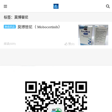
标签：莫博替尼
莫博替尼（ Mobocertinib）
肺癌药品
阅读(609)
赞(
0
)