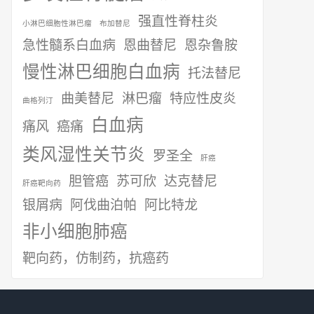
强直性脊柱炎
小淋巴细胞性淋巴瘤
布加替尼
急性髓系白血病
恩曲替尼
恩杂鲁胺
慢性淋巴细胞白血病
托法替尼
曲美替尼
淋巴瘤
特应性皮炎
曲格列汀
白血病
痛风
癌痛
类风湿性关节炎
罗圣全
肝癌
胆管癌
苏可欣
达克替尼
肝癌靶向药
银屑病
阿伐曲泊帕
阿比特龙
非小细胞肺癌
靶向药，仿制药，抗癌药