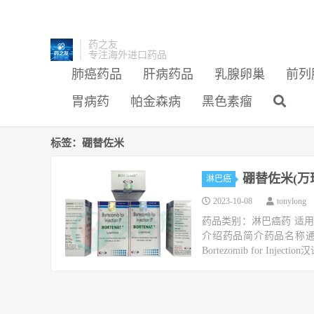
药之友
专注海外进口药品
肺癌药品
肝病药品
乳腺卵巢
前列
胃病药
帕金森病
黑色素瘤
标签：硼替佐米
硼替佐米(万
淋巴癌
2023-10-08
tonylong
药品类别：淋巴癌药 适用
介绍药品简介药品名称通用
Bortezomib for Injectio