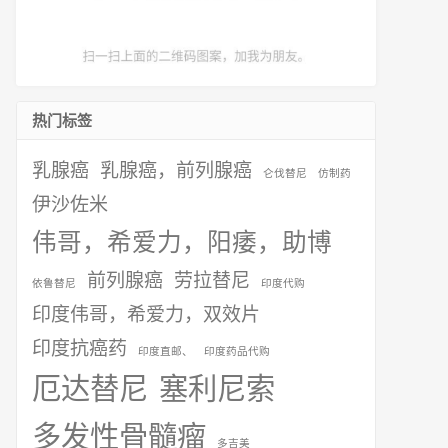
热门标签
乳腺癌
乳腺癌，前列腺癌
仑伐替尼
仿制药
伊沙佐米
伟哥，希爱力，阳痿，助博
前列腺癌
劳拉替尼
依鲁替尼
印度代购
印度伟哥，希爱力，双效片
印度抗癌药
印度直邮、
印度药品代购
厄达替尼
塞利尼索
多发性骨髓瘤
多吉美