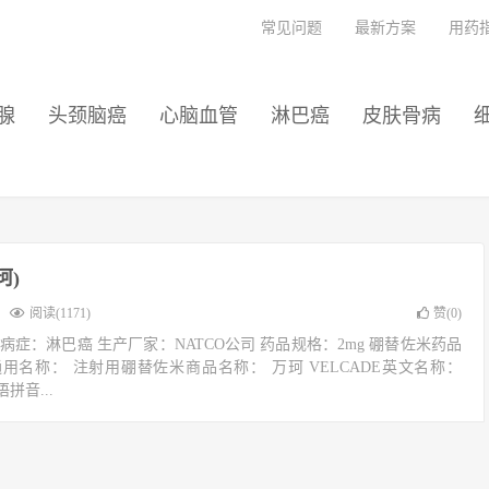
常见问题
最新方案
用药
腺
头颈脑癌
心脑血管
淋巴癌
皮肤骨病
珂)
阅读(1171)
赞(
0
)
病症：淋巴癌 生产厂家：NATCO公司 药品规格：2mg 硼替佐米药品
名称： 注射用硼替佐米商品名称： 万珂 VELCADE英文名称：
n汉语拼音...