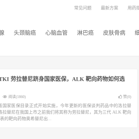
常见问题
最新方案
用药
腺
头颈脑癌
心脑血管
淋巴癌
皮肤骨病
-TKI 劳拉替尼跻身国家医保，ALK 靶向药物如何选
阅读(1860)
赞(
0
)
日，2022 版国家医保目录正式开始实施，今年更新的医保谈判药品中的洛拉替
拉替尼在我国上市之前我们将其称为劳拉替尼，其为三代 ALK 靶向
代表的靶向药物奥希替尼出...