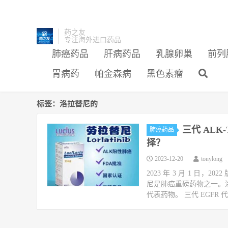
药之友
专注海外进口药品
肺癌药品
肝病药品
乳腺卵巢
前列
胃病药
帕金森病
黑色素瘤
标签：洛拉替尼的
三代 ALK
肺癌药品
择？
2023-12-20
tonylong
2023 年 3 月 1 
尼是肺癌重磅药物之一。洛
代表药物。 三代 EGFR 