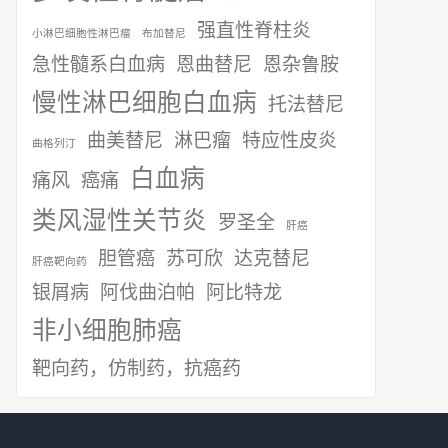
强直性脊柱炎
小淋巴细胞性淋巴瘤
布加替尼
急性髓系白血病
恩曲替尼
恩杂鲁胺
慢性淋巴细胞白血病
托法替尼
曲美替尼
淋巴瘤
特应性皮炎
曲格列汀
白血病
痛风
癌痛
类风湿性关节炎
罗圣全
肝癌
胆管癌
苏可欣
达克替尼
肝癌靶向药
银屑病
阿伐曲泊帕
阿比特龙
非小细胞肺癌
靶向药，仿制药，抗癌药