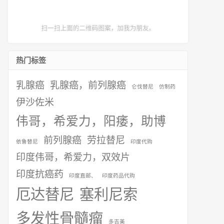
热门标签
乳腺癌
乳腺癌，前列腺癌
仑伐替尼
仿制药
伊沙佐米
伟哥，希爱力，阳痿，助博
前列腺癌
劳拉替尼
依鲁替尼
印度代购
印度伟哥，希爱力，双效片
印度抗癌药
印度直邮、
印度药品代购
厄达替尼
塞利尼索
多发性骨髓瘤
多吉美