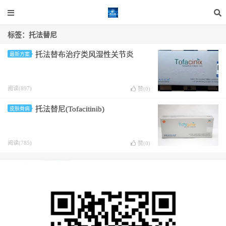
标签：托法替尼
托法替布治疗类风湿性关节炎
最新方案
阅读(897)
赞(
0
)
托法替尼(Tofacitinib)
皮肤骨病
阅读(785)
赞(
0
)