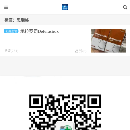
标签：恩瑞格
地拉罗司Deferasirox
心脑血管
阅读(754)
赞(
0
)