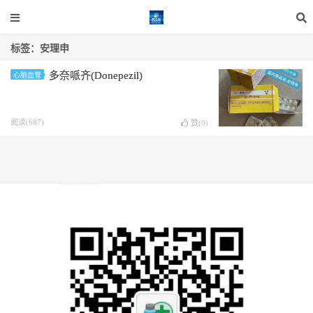
标签：安理申
多奈哌齐(Donepezil)
心脑血管
阅读(687)
赞(
0
)