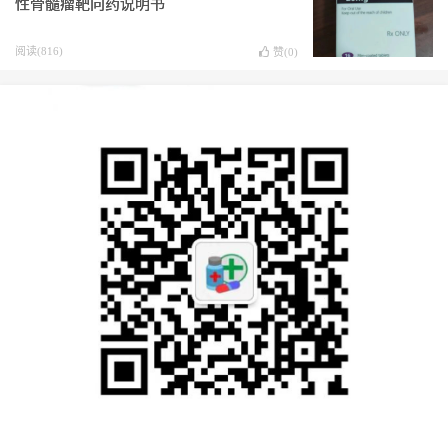
性骨髓瘤靶向药说明书
阅读(816)
赞(
0
)