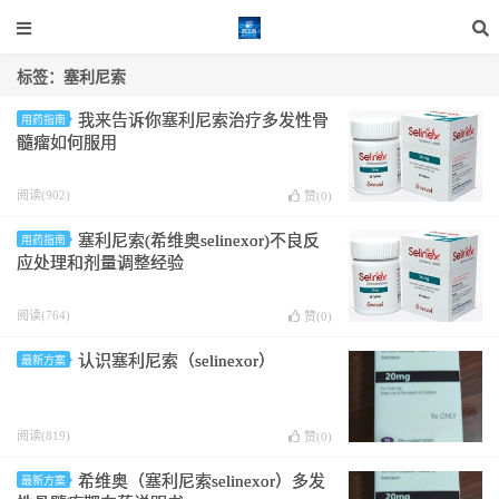
标签：塞利尼索
我来告诉你塞利尼索治疗多发性骨
用药指南
髓瘤如何服用
阅读(902)
赞(
0
)
塞利尼索(希维奥selinexor)不良反
用药指南
应处理和剂量调整经验
阅读(764)
赞(
0
)
认识塞利尼索（selinexor）
最新方案
阅读(819)
赞(
0
)
希维奥（塞利尼索selinexor）多发
最新方案