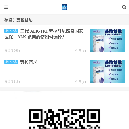
标签：劳拉替尼
三代 ALK-TKI 劳拉替尼跻身国家
肺癌药品
医保，ALK 靶向药物如何选择？
阅读(1860)
赞(
0
)
劳拉替尼
肺癌药品
阅读(1219)
赞(
0
)