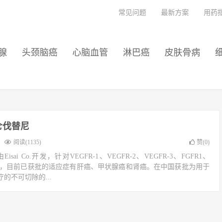
常见问题
最新方案
用药
腺
头颈脑癌
心脑血管
淋巴癌
皮肤骨病
仑伐替尼
阅读(1135)
赞(
0
)
i Co.开发，针对VEGFR-1、VEGFR-2、VEGFR-3、FGFR1、
et等靶点，目前已获批的适应症有肝癌、甲状腺癌和肾癌。在中国获批为用于
的不可切除的...