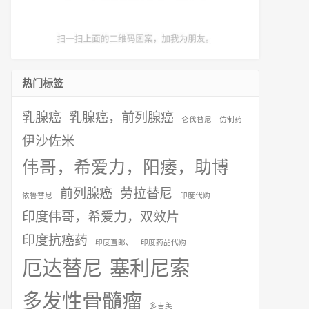
热门标签
乳腺癌
乳腺癌，前列腺癌
仑伐替尼
仿制药
伊沙佐米
伟哥，希爱力，阳痿，助博
前列腺癌
劳拉替尼
依鲁替尼
印度代购
印度伟哥，希爱力，双效片
印度抗癌药
印度直邮、
印度药品代购
厄达替尼
塞利尼索
多发性骨髓瘤
多吉美