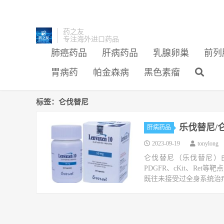
药之友
专注海外进口药品
肺癌药品
肝病药品
乳腺卵巢
前列
胃病药
帕金森病
黑色素瘤
标签：仑伐替尼
乐伐替尼/
肝病药品
2023-09-19
tonylong
仑伐替尼（乐伐替尼）由Eisa
PDGFR、cKit、R
既往未接受过全身系统治疗