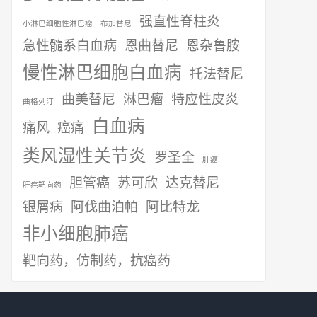
强直性脊柱炎
小淋巴细胞性淋巴瘤
布加替尼
急性髓系白血病
恩曲替尼
恩杂鲁胺
慢性淋巴细胞白血病
托法替尼
曲美替尼
淋巴瘤
特应性皮炎
曲格列汀
白血病
痛风
癌痛
类风湿性关节炎
罗圣全
肝癌
胆管癌
苏可欣
达克替尼
肝癌靶向药
银屑病
阿伐曲泊帕
阿比特龙
非小细胞肺癌
靶向药，仿制药，抗癌药